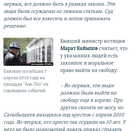
первых, все должно быть в рамках закона. Эти
люди были осуждены по тяжким статьям. Суд
должен был все взвесить и потом принимать
решение.
Бывший министр юстиции
Марат Кайыпов
считает, что
у указанных людей есть
законное и моральное
право выйти на свободу:
Близкие погибших 7
апреля 2010 года на
площади "Ала-Тоо" на
– Во-первых, эти люди
годовщине событий
должны были выйти на
свободу еще в апреле. Про
других сказать не могу, но
Сатыбалдиев находился под арестом с апреля 2010
года. Во-вторых, его просто так осудили на 10 лет. У
него не было полномочий давать приказ стрелять