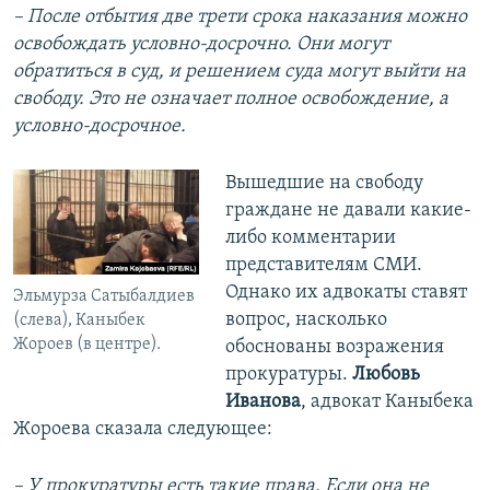
– После отбытия две трети срока наказания можно
освобождать условно-досрочно. Они могут
обратиться в суд, и решением суда могут выйти на
свободу. Это не означает полное освобождение, а
условно-досрочное.
Вышедшие на свободу
граждане не давали какие-
либо комментарии
представителям СМИ.
Однако их адвокаты ставят
Эльмурза Сатыбалдиев
вопрос, насколько
(слева), Каныбек
Жороев (в центре).
обоснованы возражения
прокуратуры.
Любовь
Иванова
, адвокат Каныбека
Жороева сказала следующее:
– У прокуратуры есть такие права. Если она не