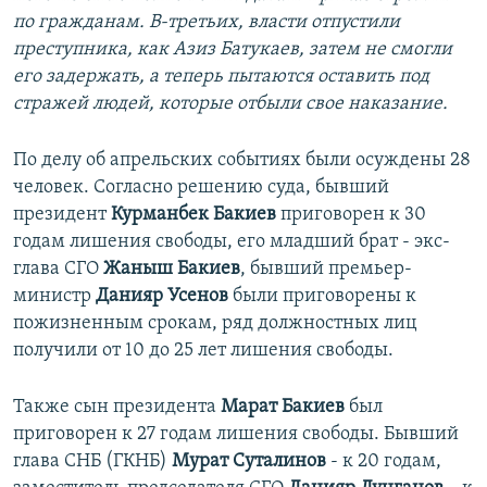
по гражданам. В-третьих, власти отпустили
преступника, как Азиз Батукаев, затем не смогли
его задержать, а теперь пытаются оставить под
стражей людей, которые отбыли свое наказание.
По делу об апрельских событиях были осуждены 28
человек. Согласно решению суда, бывший
президент
Курманбек Бакиев
приговорен к 30
годам лишения свободы, его младший брат - экс-
глава СГО
Жаныш Бакиев
, бывший премьер-
министр
Данияр Усенов
были приговорены к
пожизненным срокам, ряд должностных лиц
получили от 10 до 25 лет лишения свободы.
Также сын президента
Марат Бакиев
был
приговорен к 27 годам лишения свободы. Бывший
глава СНБ (ГКНБ)
Мурат Суталинов
- к 20 годам,