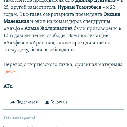
заместитель председателя СГО
Данияр Дунганов
– к
25, другой заместитель
Нурлан Темирбаев
– к 22
годам. Экс-глава секретариата президента
Оксана
Малеваная
и один из командиров спецгруппы
«Альфа»
Алмаз Жолдошалиев
были приговорены к
10 годам лишения свободы. Военнослужащие
«Альфы» и «Арстана», также проходившие по
этому делу, были освобождены.
Перевод с кыргызского языка, оригинал материала
здесь
.
ATu
Поделиться
Follow us
This item is part of