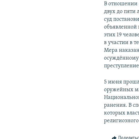
В отношении 
двух до пяти
суд постанов
объявленной 
этих 19 чело
в участии в 
Мера наказан
осуждённому 
преступление
5 июня прошл
оружейных ма
Национальной
ранения. В с
которых влас
религиозного
Поделить