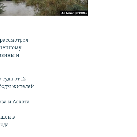
 рассмотрел
зненному
азины и
суда от 12
ободы жителей
а
ва и Асхата
ашен в
ода.