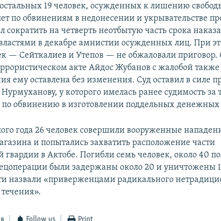
остальных 19 человек, осужденных к лишению свободы
 лет по обвинениям в недонесении и укрывательстве пр
ил сократить на четверть неотбытую часть срока наказ
властями в декабре амнистии осужденных лиц. При эт
век — Сейткалиев и Утепов — не обжаловали приговор
террористическом акте Айдос Жубанов с жалобой также 
ия ему оставлена без изменения. Суд оставил в силе п
Нурмуханову, у которого имелась ранее судимость за 
 по обвинению в изготовлении поддельных денежных 
ого года 26 человек совершили вооруженные нападени
газина и попытались захватить расположение части
 гвардии в Актобе. Погибли семь человек, около 40 п
пецоперации были задержаны около 20 и уничтожены 1
ти назвали «приверженцами радикального нетрадици
 течения».
ся
Follow us
Print