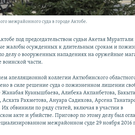
ого межрайонного суда в городе Актобе.
 Актобе под председательством судьи Акетая Муратгали
ые жалобы осужденных к длительным срокам и пожи
о делу о вооруженных нападениях на оружейные маг
 воинской части.
ем апелляционной коллегии Актюбинского областного 
лено в силе решение суда о пожизненном лишении св
е Жанабая Куанышбаева, Алибека Акпанбетова, Бакыт
 Асхата Рахметова, Ануара Садихова, Арсена Танатаро
 Их обвинили по ряду статей, включая в участии в
ском акте и убийстве. Приговор по этому делу был огл
ециализированном межрайонном суде 29 ноября 2016 г