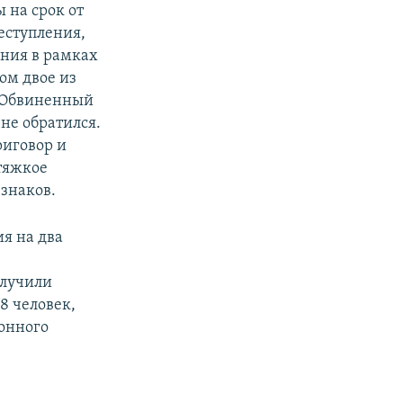
 на срок от
еступления,
ания в рамках
ом двое из
. Обвиненный
не обратился.
риговор и
тяжкое
знаков.
я на два
олучили
8 человек,
онного