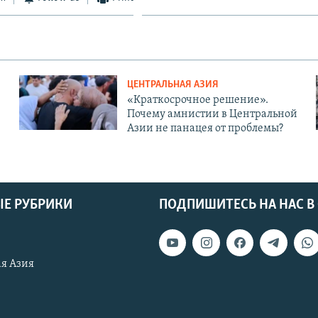
ЦЕНТРАЛЬНАЯ АЗИЯ
«Краткосрочное решение».
Почему амнистии в Центральной
Азии не панацея от проблемы?
Е РУБРИКИ
ПОДПИШИТЕСЬ НА НАС В
я Азия