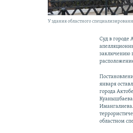
У здания областного специализированн
Суд в городе
апелляционн
заключению п
расположение
Постановлени
января остав
города Актоб
Куанышбаева,
Имангалиева.
террористиче
областном сп