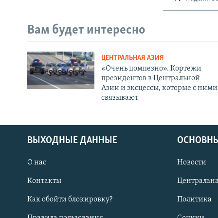
Вам будет интересно
ЦЕНТРАЛЬНАЯ АЗИЯ
«Очень помпезно». Кортежи
президентов в Центральной
Азии и эксцессы, которые с ними
связывают
ВЫХОДНЫЕ ДАННЫЕ
ОСНОВНЫ
О нас
Новости
Контакты
Центральна
Как обойти блокировку?
Политика
Правила пользования
Социум