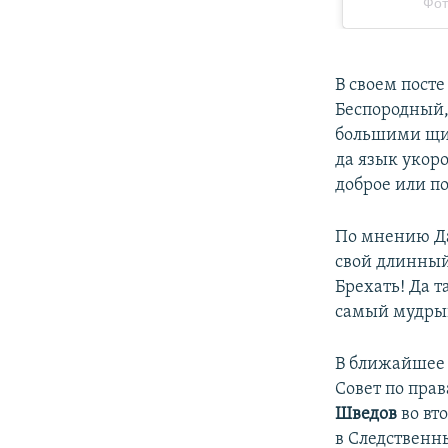
​В своем пост
Беспородный,
большими щип
да язык укор
доброе или п
По мнению Да
свой длинный 
Брехать! Да т
самый мудрый 
В ближайшее 
Совет по пра
Шведов
во вт
в Следственны