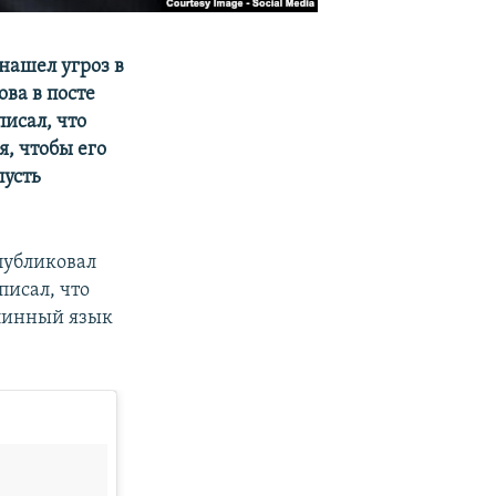
нашел угроз в
ва в посте
исал, что
, чтобы его
пусть
публиковал
писал, что
длинный язык