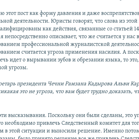
аю этот пост как форму давления и даже воспрепятство
ьной деятельности. Юристы говорят, что слова из это
валифицированы как действия, связанные со статьей 14
ая непосредственно описывает, что же считается у нас 
ованием профессиональной журналистской деятельнос
ованием считается угроза применения насилия. А поск
чь идет о вырывании зубов и обрезании языка, то это,
мой угрозы.
кретарь президента Чечни Рамзана Кадырова Альви Ка
никакая это не угроза, что вам будет трудно доказать, ч
 эти высказывания. Поскольку они были сделаны, это у
то необходимо привлечь Следственный комитет для тог
м в этой ситуации и выносили решение. Именно потом
казаны, было принято решение все же привлечь Следс