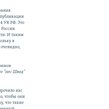
вания
й публикации
4 УК РФ. Это
в России
ти. И таким
ольку в
 очевидно,
римов
то "пес Швед"
прочило нас
о, чтобы они
у, что такие
твенный