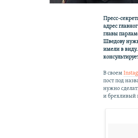
Пресс-секрет
адрес главног
главы парлам
Шведову нужн
имели в виду.
консультируе
В своем
Insta
пост под назв
нужно сделат
и брехливый 