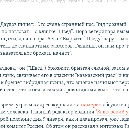
е Даудов пишет: "Это очень странный пес. Вид грозный, 
 но нагловат. По кличке "Швед". Пора ветеринара вызы
цами, давно пора. А что? Вырвать "Шведу" пару клыко
отить до стандартных размеров. Глядишь, он нам про ч
ознавательное брехать начнет".
удова, "он ("Швед") брюзжит, брызгая слюной, затем 
язык, связывает его в опасный "кавказский узел" и на
ак брешет гибридная псина, что многие начинают верит
осел – это козел, а самый кровожадный волк – это овц
время угрозы в адрес журналиста
намерен
обсудить п
вам человека. Главный редактор издания
"Кавказский у
орой половине дня 9 января, как и планировал
,
уже под
й комитет России. Об этом он рассказал в интервью Р