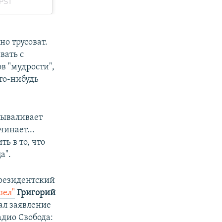
но трусоват.
вать с
в "мудрости",
то-нибудь
вываливает
чинает...
ь в то, что
а".
резидентский
зел"
Григорий
ал заявление
адио Свобода: