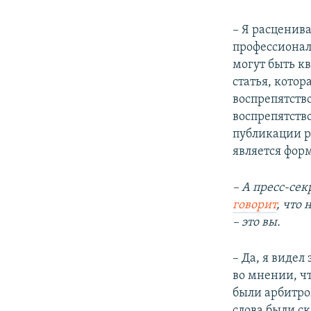
– Я расценив
профессионал
могут быть к
статья, котор
воспрепятств
воспрепятств
публикации ре
является фор
– А пресс-се
говорит
, что 
– это вы.
– Да, я видел
во мнении, ч
были арбитро
слова были с