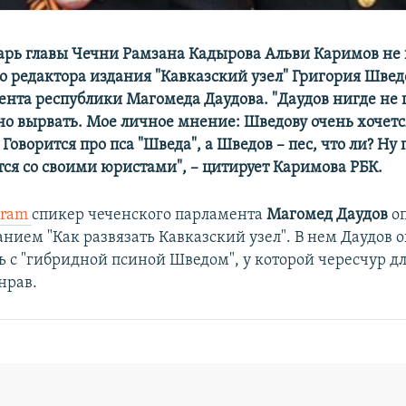
арь главы Чечни Рамзана Кадырова Альви Каримов не 
о редактора издания "Кавказский узел" Григория Шведо
ента республики Магомеда Даудова. "Даудов нигде не п
о вырвать. Мое личное мнение: Шведову очень хочется
 Говорится про пса "Шведа", а Шведов – пес, что ли? Ну 
тся со своими юристами", – цитирует Каримова РБК.
gram
спикер чеченского парламента
Магомед Даудов
о
анием "Как развязать Кавказский узел". В нем Даудов о
ь с "гибридной псиной Шведом", у которой чересчур 
нрав.