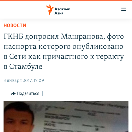
Доступность
ссылок
Вернуться
НОВОСТИ
к
ЦЕНТРАЛЬНАЯ АЗИЯ
ГКНБ допросил Машрапова, фото
основному
НОВОСТИ
КАЗАХСТАН
содержанию
паспорта которого опубликовано
ВОЙНА В УКРАИНЕ
Вернутся
КЫРГЫЗСТАН
в Сети как причастного к теракту
к
НА ДРУГИХ ЯЗЫКАХ
УЗБЕКИСТАН
в Стамбуле
главной
ТАДЖИКИСТАН
ҚАЗАҚША
навигации
ПОДПИШИТЕСЬ НА НАС В СОЦСЕТЯХ
3 января 2017, 17:09
Вернутся
КЫРГЫЗЧА
к
Поделиться
ЎЗБЕКЧА
поиску
ТОҶИКӢ
Все сайты РСЕ/РС
TÜRKMENÇE