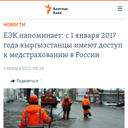
Доступность
ссылок
Вернуться
НОВОСТИ
к
ЦЕНТРАЛЬНАЯ АЗИЯ
ЕЭК напоминает: с 1 января 2017
основному
НОВОСТИ
КАЗАХСТАН
содержанию
года кыргызстанцы имеют доступ
ВОЙНА В УКРАИНЕ
Вернутся
КЫРГЫЗСТАН
к медстрахованию в России
к
НА ДРУГИХ ЯЗЫКАХ
УЗБЕКИСТАН
главной
3 января 2017, 08:34
ТАДЖИКИСТАН
ҚАЗАҚША
навигации
ПОДПИШИТЕСЬ НА НАС В СОЦСЕТЯХ
Вернутся
Поделиться
КЫРГЫЗЧА
к
ЎЗБЕКЧА
поиску
ТОҶИКӢ
Все сайты РСЕ/РС
TÜRKMENÇE