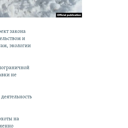
оект закона
ельством и
сам, экологии
 пограничной
авки не
 деятельность
охоты на
еменно