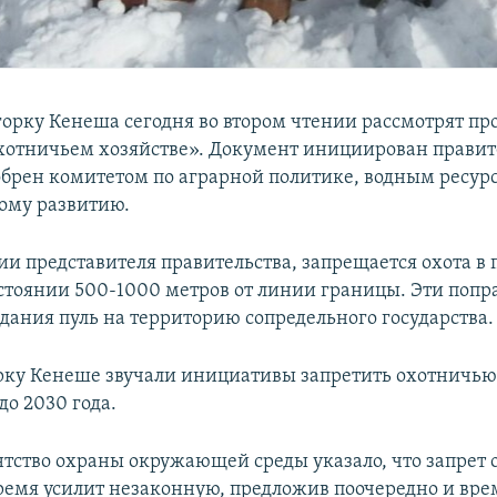
орку Кенеша сегодня во втором чтении рассмотрят пр
охотничьем хозяйстве». Документ инициирован правит
обрен комитетом по аграрной политике, водным ресур
ому развитию.
и представителя правительства, запрещается охота в
сстоянии 500-1000 метров от линии границы. Эти попр
адания пуль на территорию сопредельного государства.
рку Кенеше звучали инициативы запретить охотничью
до 2030 года.
ентство охраны окружающей среды указало, что запрет 
ремя усилит незаконную, предложив поочередно и вр