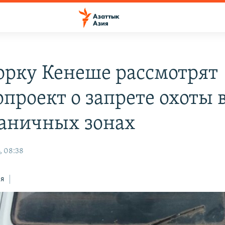
орку Кенеше рассмотрят
опроект о запрете охоты 
аничных зонах
, 08:38
ся