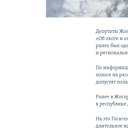
Депутаты Жог
«Об охоте и 
ранее был од
и региональн
По информаци
полосе на ра
допустят поп
Ранее в Жого
в республике 
На это Госаг
длительное в