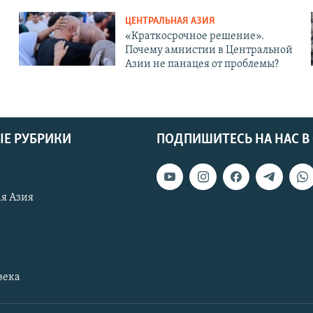
ЦЕНТРАЛЬНАЯ АЗИЯ
«Краткосрочное решение».
Почему амнистии в Центральной
Азии не панацея от проблемы?
Е РУБРИКИ
ПОДПИШИТЕСЬ НА НАС В
я Азия
века