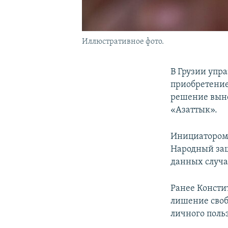
Иллюстративное фото.
В Грузии упр
приобретение
решение выне
«Азаттык».
Инициатором 
Народный защ
данных случа
Ранее Консти
лишение своб
личного поль