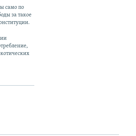
ы само по
боды за такое
онституции.
нии
отребление,
ркотических