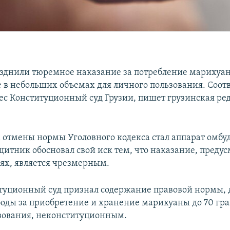
азднили тюремное наказание за потребление марихуа
 в небольших объемах для личного пользования. Соот
с Конституционный суд Грузии, пишет грузинская ре
отмены нормы Уголовного кодекса стал аппарат омбу
итник обосновал свой иск тем, что наказание, предус
ях, является чрезмерным.
туционный суд признал содержание правовой нормы,
оды за приобретение и хранение марихуаны до 70 гр
зования, неконституционным.