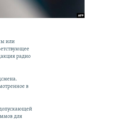
ны или
ветствующее
дакция радио
дсмена.
мотренное в
 допускающей
аммов для