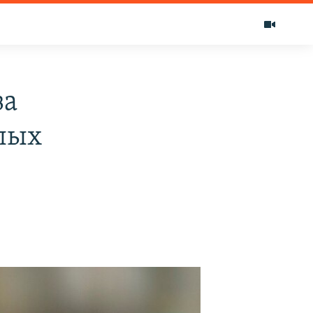
за
лых