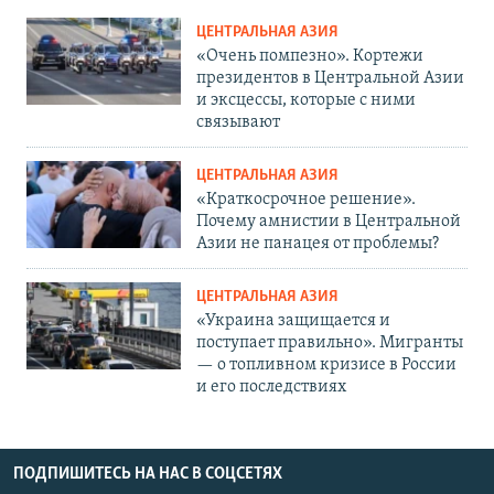
ЦЕНТРАЛЬНАЯ АЗИЯ
«Очень помпезно». Кортежи
президентов в Центральной Азии
и эксцессы, которые с ними
связывают
ЦЕНТРАЛЬНАЯ АЗИЯ
«Краткосрочное решение».
Почему амнистии в Центральной
Азии не панацея от проблемы?
ЦЕНТРАЛЬНАЯ АЗИЯ
«Украина защищается и
поступает правильно». Мигранты
— о топливном кризисе в России
и его последствиях
ПОДПИШИТЕСЬ НА НАС В СОЦСЕТЯХ