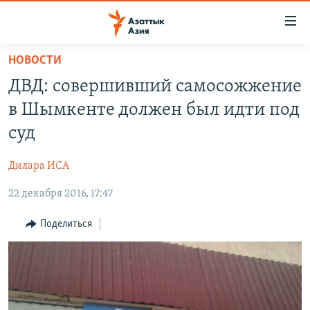
Доступность
ссылок
Вернуться
НОВОСТИ
к
ЦЕНТРАЛЬНАЯ АЗИЯ
ДВД: совершивший самосожжение
основному
НОВОСТИ
КАЗАХСТАН
содержанию
в Шымкенте должен был идти под
ВОЙНА В УКРАИНЕ
Вернутся
КЫРГЫЗСТАН
суд
к
НА ДРУГИХ ЯЗЫКАХ
УЗБЕКИСТАН
главной
Дилара ИСА
ТАДЖИКИСТАН
ҚАЗАҚША
навигации
ПОДПИШИТЕСЬ НА НАС В СОЦСЕТЯХ
Вернутся
22 декабря 2016, 17:47
КЫРГЫЗЧА
к
ЎЗБЕКЧА
Поделиться
поиску
ТОҶИКӢ
Все сайты РСЕ/РС
TÜRKMENÇE