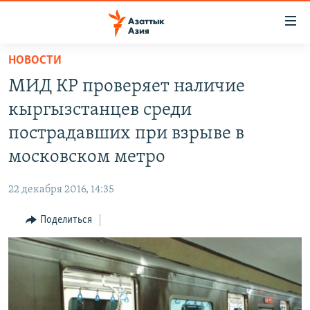
Доступность
ссылок
Вернуться
НОВОСТИ
к
ЦЕНТРАЛЬНАЯ АЗИЯ
МИД КР проверяет наличие
основному
НОВОСТИ
КАЗАХСТАН
содержанию
кыргызстанцев среди
ВОЙНА В УКРАИНЕ
Вернутся
КЫРГЫЗСТАН
пострадавших при взрыве в
к
НА ДРУГИХ ЯЗЫКАХ
УЗБЕКИСТАН
московском метро
главной
ТАДЖИКИСТАН
ҚАЗАҚША
навигации
ПОДПИШИТЕСЬ НА НАС В СОЦСЕТЯХ
22 декабря 2016, 14:35
Вернутся
КЫРГЫЗЧА
к
Поделиться
ЎЗБЕКЧА
поиску
ТОҶИКӢ
Все сайты РСЕ/РС
TÜRKMENÇE