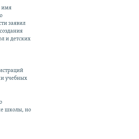
 имя
о
ти заявил
 создания
л и детских
нистраций
ии учебных
о
ые школы, но