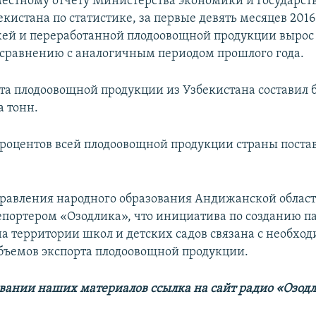
местному отчету Министерства экономики и Государст
кистана по статистике, за первые девять месяцев 2016
жей и переработанной плодоовощной продукции вырос
 сравнению с аналогичным периодом прошлого года.
та плодоовощной продукции из Узбекистана составил 
 тонн.
процентов всей плодоовощной продукции страны постав
равления народного образования Андижанской област
репортером «Озодлика», что инициатива по созданию 
а территории школ и детских садов связана с необхо
ъемов экспорта плодоовощной продукции.
вании наших материалов ссылка на сайт радио «Озод