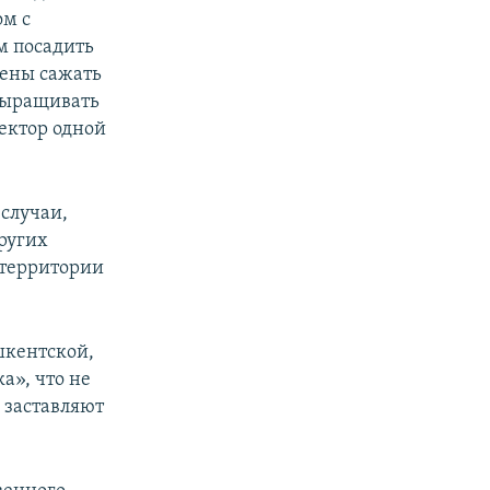
ом с
м посадить
ены сажать
выращивать
ректор одной
случаи,
ругих
 территории
шкентской,
а», что не
 заставляют