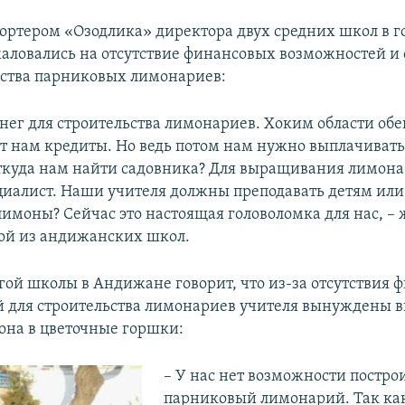
епортером «Озодлика» директора двух средних школ в г
ловались на отсутствие финансовых возможностей и 
ьства парниковых лимонариев:
енег для строительства лимонариев. Хоким области обе
т нам кредиты. Но ведь потом нам нужно выплачивать 
откуда нам найти садовника? Для выращивания лимон
иалист. Наши учителя должны преподавать детям или
имоны? Сейчас это настоящая головоломка для нас, – 
ой из андижанских школ.
угой школы в Андижане говорит, что из-за отсутствия
 для строительства лимонариев учителя вынуждены 
на в цветочные горшки:
– У нас нет возможности постро
парниковый лимонарий. Так ка