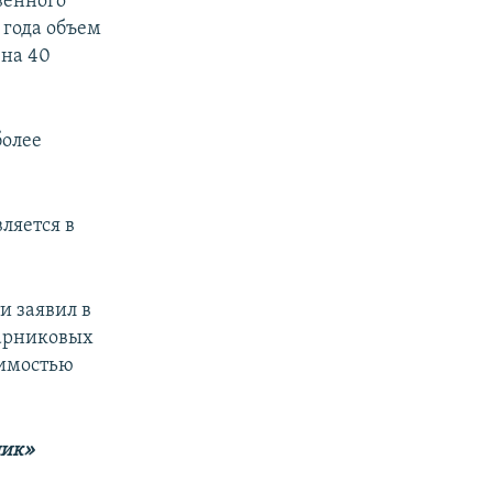
венного
 года объем
 на 40
более
ляется в
и заявил в
парниковых
димостью
лик»