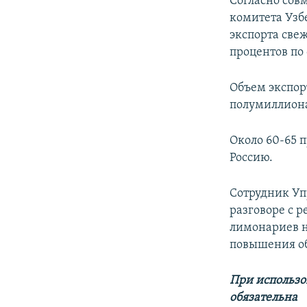
Согласно сов
комитета Узбе
экспорта све
процентов по
Объем экспор
полумиллиона
Около 60-65 
Россию.
Сотрудник Уп
разговоре с 
лимонариев н
повышения об
При использо
обязательна