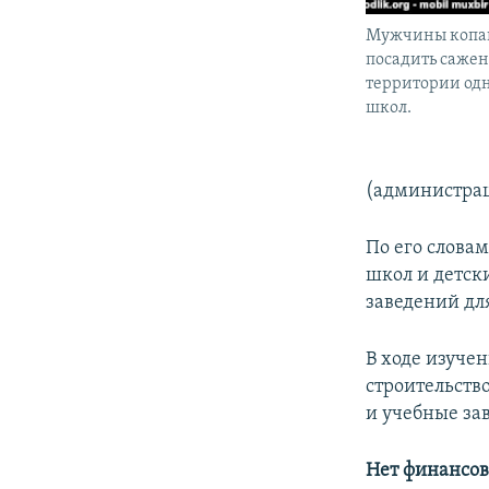
Мужчины копаю
посадить саже
территории од
школ.
(администрац
По его слова
школ и детск
заведений дл
В ходе изуче
строительств
и учебные за
Нет финансов