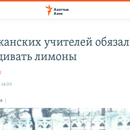
анских учителей обяза
ивать лимоны
К
 14:00
ся