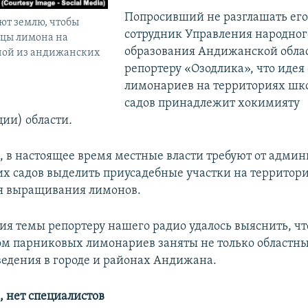
Попросивший не разглашать его
т землю, чтобы
сотрудник Управления народног
нцы лимона на
образования Андижанской облас
ной из андижанских
репортеру «Озодлика», что идея
лимонариев на территориях шко
садов принадлежит хокимияту
ии) области
.
м, в настоящее время местные власти требуют от адми
их садов выделить приусадебные участки на территор
я выращивания лимонов.
ния темы репортеру нашего радио удалось выяснить, чт
ом парниковых лимонариев заняты не только областн
ведения в городе и районах Андижана.
, нет специалистов