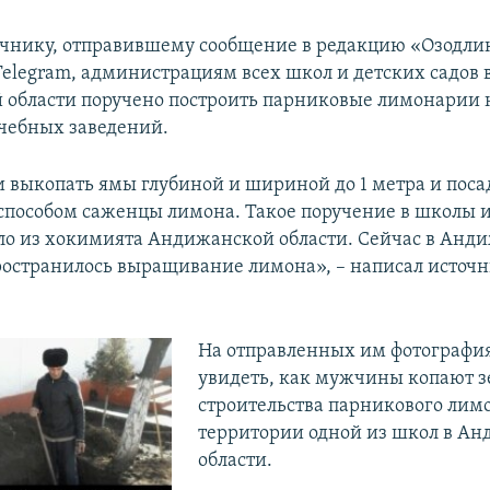
очнику, отправившему сообщение в редакцию «Озодли
elegram, администрациям всех школ и детских садов 
области поручено построить парниковые лимонарии 
чебных заведений.
 выкопать ямы глубиной и шириной до 1 метра и поса
пособом саженцы лимона. Такое поручение в школы и
ло из хокимията Андижанской области. Сейчас в Анд
остранилось выращивание лимона», – написал источн
На отправленных им фотографи
увидеть, как мужчины копают з
строительства парникового лим
территории одной из школ в А
области.