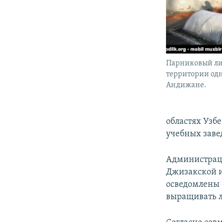
Парниковый л
территории одн
Андижане.
областях Узб
учебных заве
Администраци
Джизакской и
осведомлены 
выращивать 