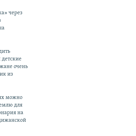
ка» через
в
на
дить
 детские
ижане очень
ик из
ях можно
емлю для
онария на
ндижанской