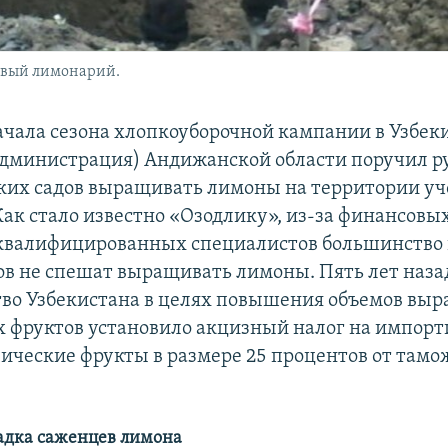
овый лимонарий.
чала сезона хлопкоуборочной кампании в Узбек
администрация) Андижанской области поручил р
ских садов выращивать лимоны на территории у
Как стало известно «Озодлику», из-за финансовы
 квалифицированных специалистов большинство
ов не спешат выращивать лимоны. Пять лет наза
тво Узбекистана в целях повышения объемов вы
 фруктов установило акцизный налог на импор
ические фрукты в размере 25 процентов от там
адка саженцев лимона