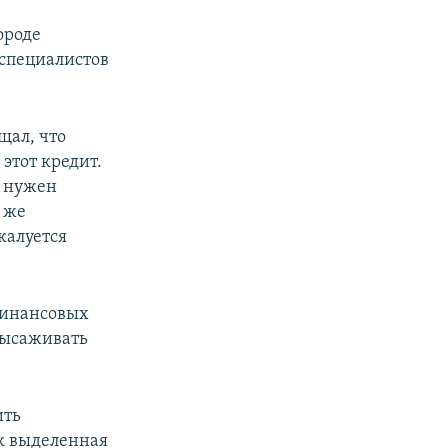
ороде
специалистов
щал, что
этот кредит.
а нужен
 же
жалуется
 финансовых
высаживать
ить
к выделенная