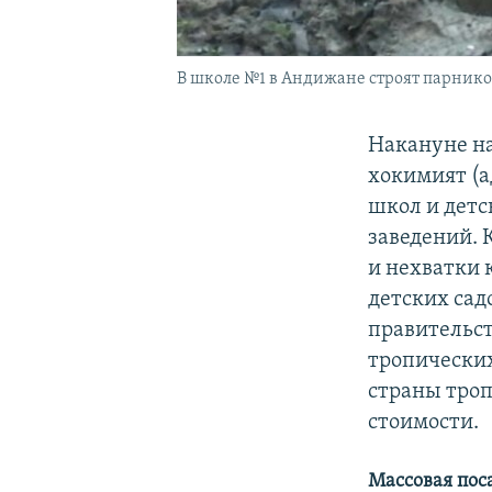
В школе №1 в Андижане строят парник
Накануне на
хокимият (
школ и дет
заведений. 
и нехватки
детских сад
правительс
тропических
страны троп
стоимости.
Массовая пос