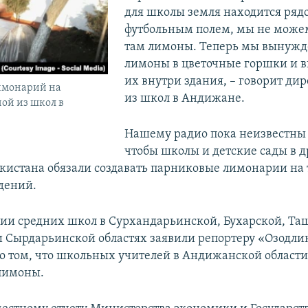
для школы земля находится ряд
футбольным полем, мы не може
там лимоны. Теперь мы вынужд
лимоны в цветочные горшки и 
их внутри здания, – говорит ди
имонарий на
из школ в Андижане.
ой из школ в
Нашему радио пока неизвестны 
чтобы школы и детские сады в д
екистана обязали создавать парниковые лимонарии на
дений.
и средних школ в Сурхандарьинской, Бухарской, Та
 Сырдарьинской областях заявили репортеру «Озодлик
о том, что школьных учителей в Андижанской области
лимоны.