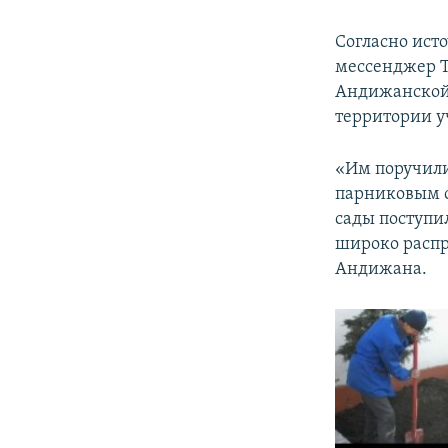
Согласно ист
мессенджер T
Андижанской 
территории у
«Им поручили
парниковым с
сады поступи
широко распр
Андижана.