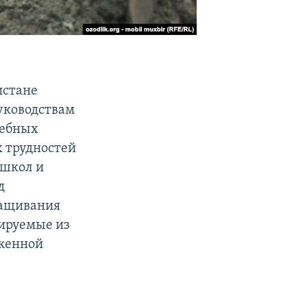
истане
уководствам
чебных
х трудностей
 школ и
д
ращивания
тируемые из
оженной