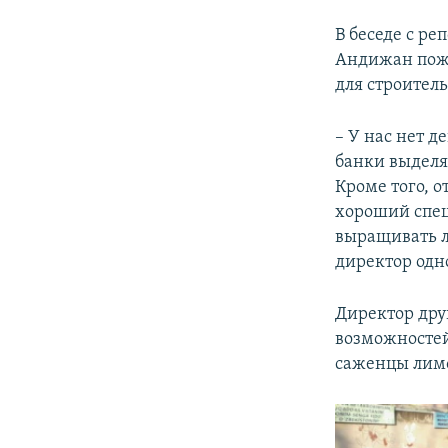
В беседе с р
Андижан пожа
для строител
– У нас нет д
банки выделя
Кроме того, 
хороший спец
выращивать л
директор одн
​Директор др
возможностей
саженцы лимо