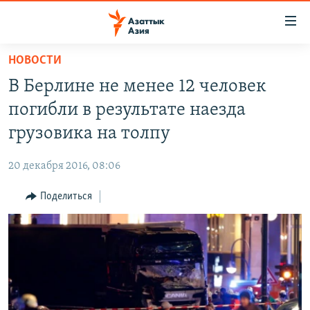
Доступность
ссылок
Вернуться
НОВОСТИ
к
ЦЕНТРАЛЬНАЯ АЗИЯ
В Берлине не менее 12 человек
основному
НОВОСТИ
КАЗАХСТАН
содержанию
погибли в результате наезда
ВОЙНА В УКРАИНЕ
Вернутся
КЫРГЫЗСТАН
грузовика на толпу
к
НА ДРУГИХ ЯЗЫКАХ
УЗБЕКИСТАН
главной
20 декабря 2016, 08:06
ТАДЖИКИСТАН
ҚАЗАҚША
навигации
ПОДПИШИТЕСЬ НА НАС В СОЦСЕТЯХ
Вернутся
Поделиться
КЫРГЫЗЧА
к
ЎЗБЕКЧА
поиску
ТОҶИКӢ
Все сайты РСЕ/РС
TÜRKMENÇE