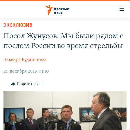
Доступность
ссылок
Вернуться
ЭКСКЛЮЗИВ
к
ЦЕНТРАЛЬНАЯ АЗИЯ
Посол Жунусов: Мы были рядом с
основному
НОВОСТИ
КАЗАХСТАН
содержанию
послом России во время стрельбы
ВОЙНА В УКРАИНЕ
Вернутся
КЫРГЫЗСТАН
к
Эльвира Будайчиева
НА ДРУГИХ ЯЗЫКАХ
УЗБЕКИСТАН
главной
20 декабря 2016, 01:10
ТАДЖИКИСТАН
ҚАЗАҚША
навигации
ПОДПИШИТЕСЬ НА НАС В СОЦСЕТЯХ
Вернутся
КЫРГЫЗЧА
Поделиться
к
ЎЗБЕКЧА
поиску
ТОҶИКӢ
Все сайты РСЕ/РС
TÜRKMENÇE