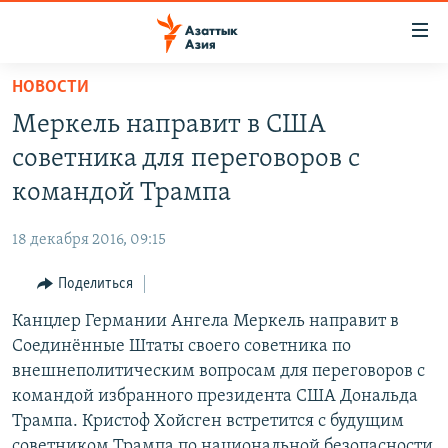
Доступность
ссылок
Вернуться
НОВОСТИ
к
ЦЕНТРАЛЬНАЯ АЗИЯ
Меркель направит в США
основному
НОВОСТИ
КАЗАХСТАН
содержанию
советника для переговоров с
ВОЙНА В УКРАИНЕ
Вернутся
КЫРГЫЗСТАН
командой Трампа
к
НА ДРУГИХ ЯЗЫКАХ
УЗБЕКИСТАН
главной
18 декабря 2016, 09:15
ТАДЖИКИСТАН
ҚАЗАҚША
навигации
ПОДПИШИТЕСЬ НА НАС В СОЦСЕТЯХ
Вернутся
Поделиться
КЫРГЫЗЧА
к
Канцлер Германии Ангела Меркель направит в
ЎЗБЕКЧА
поиску
Соединённые Штаты своего советника по
ТОҶИКӢ
Все сайты РСЕ/РС
внешнеполитическим вопросам для переговоров с
командой избранного президента США Дональда
TÜRKMENÇE
Трампа. Кристоф Хойсген встретится с будущим
советником Трампа по национальной безопасности