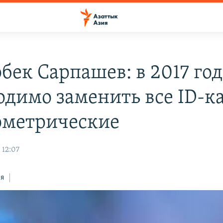
бек Сарпашев: в 2017 го
одимо заменить все ID-к
ометрические
 12:07
ся