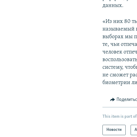
данных.
«Из них 80 т
называемый н
выборах мы п
те, чьи отпе
человек отпе
воспользоват
систему, чтоб
не сможет рас
биометрии ли
Поделить
This item is part of
Новости
А