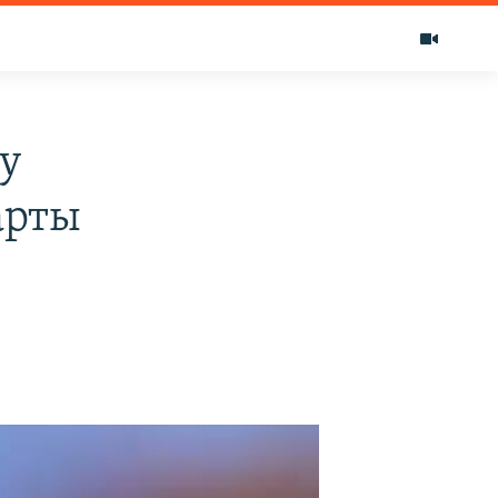
ду
арты