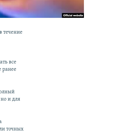
в течение
ать все
е ранее
Полный
но и для
а
ли точных