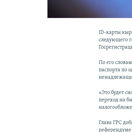
ID-карты кыр
следующего го
Госрегистрац
По его слова
паспорта по 
ненадлежащи
«Это будет си
переход на б
налогообложе
Глава ГРС до
референдуме 