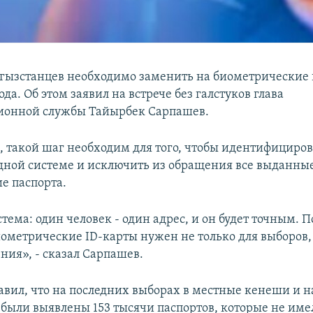
гызстанцев необходимо заменить на биометрические 
да. Об этом заявил на встрече без галстуков глава
ионной службы Тайырбек Сарпашев.
м, такой шаг необходим для того, чтобы идентифициров
одной системе и исключить из обращения все выданны
е паспорта.
стема: один человек - один адрес, и он будет точным. 
иометрические ID-карты нужен не только для выборов, 
ния», - сказал Сарпашев.
бавил, что на последних выборах в местные кенеши и н
были выявлены 153 тысячи паспортов, которые не име