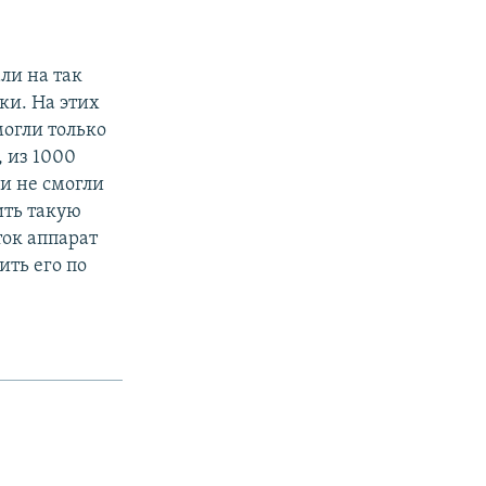
ли на так
ки. На этих
могли только
 из 1000
и не смогли
ить такую
ток аппарат
ить его по