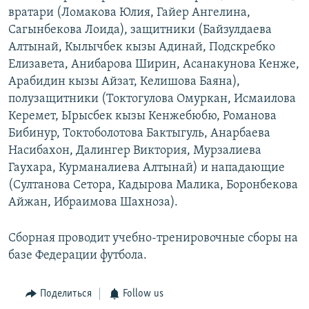
вратари (Ломакова Юлия, Гайер Ангелина,
Сагынбекова Лоида), защитники (Байзулдаева
Алтынай, Кылычбек кызы Адинай, Подскребко
Елизавета, Анибарова Ширин, Асанакунова Кенже,
Арабидин кызы Айзат, Келишова Баяна),
полузащитники (Токтогулова Омуркан, Исмаилова
Керемет, Ырысбек кызы Кенжебюбю, Романова
Бибинур, Токтоболотова Бактыгуль, Анарбаева
Насибахон, Далингер Виктория, Мурзалиева
Гаухара, Курманалиева Алтынай) и нападающие
(Султанова Сетора, Кадырова Малика, Боронбекова
Айжан, Ибраимова Шахноза).
Сборная проводит учебно-тренировочные сборы на
базе Федерации футбола.
Поделиться
Follow us