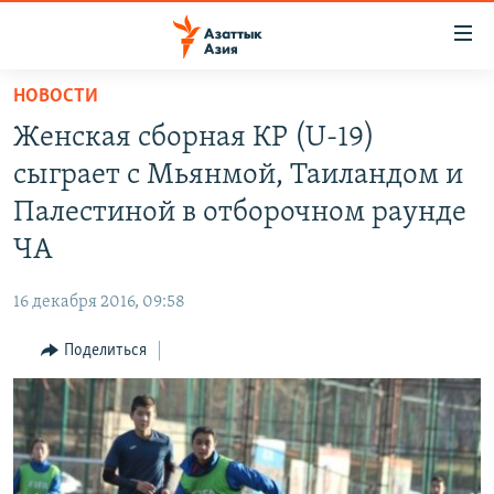
Доступность
ссылок
Вернуться
НОВОСТИ
к
ЦЕНТРАЛЬНАЯ АЗИЯ
Женская сборная КР (U-19)
основному
НОВОСТИ
КАЗАХСТАН
содержанию
сыграет с Мьянмой, Таиландом и
ВОЙНА В УКРАИНЕ
Вернутся
КЫРГЫЗСТАН
Палестиной в отборочном раунде
к
НА ДРУГИХ ЯЗЫКАХ
УЗБЕКИСТАН
ЧА
главной
ТАДЖИКИСТАН
ҚАЗАҚША
навигации
ПОДПИШИТЕСЬ НА НАС В СОЦСЕТЯХ
16 декабря 2016, 09:58
Вернутся
КЫРГЫЗЧА
к
Поделиться
ЎЗБЕКЧА
поиску
ТОҶИКӢ
Все сайты РСЕ/РС
TÜRKMENÇE