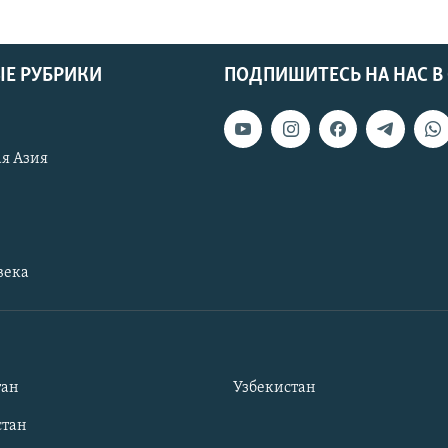
Е РУБРИКИ
ПОДПИШИТЕСЬ НА НАС В
я Азия
века
тан
Узбекистан
тан