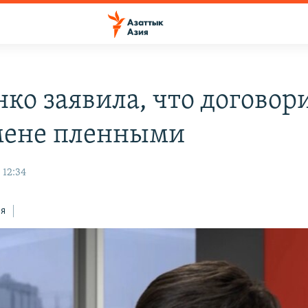
нко заявила, что договор
мене пленными
 12:34
ся