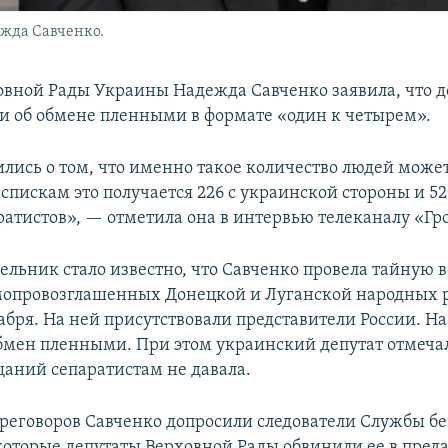
жда Савченко.
овной Рады Украины Надежда Савченко заявила, что д
и об обмене пленными в формате «один к четырем».
лись о том, что именно такое количество людей може
спискам это получается 226 с украинской стороны и 52
ратистов», — отметила она в интервью телеканалу «Гр
ельник стало известно, что Савченко провела тайную в
опровозглашенных Донецкой и Луганской народных р
абря. На ней присутствовали представители России. На
бмен пленными. При этом украинский депутат отмечал
аний сепаратистам не давала.
ереговоров Савченко допросили следователи Службы б
оторые депутаты Верховной Рады обвинили ее в преда