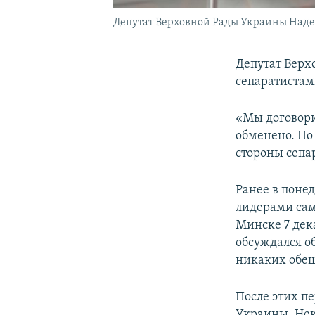
Депутат Верховной Рады Украины Наде
Депутат Верх
сепаратистам
«Мы договори
обменено. По 
стороны сепа
Ранее в понед
лидерами сам
Минске 7 дек
обсуждался о
никаких обещ
После этих п
Украины. Нек