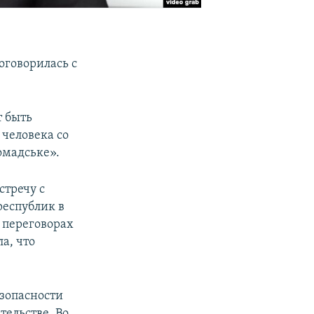
оговорилась с
т быть
 человека со
омадське».
стречу с
еспублик в
 переговорах
а, что
езопасности
тельстве. Во