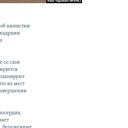
 об амнистии
 кадрами
и
е со слов
ируется
 планируют
то из мест
совершении
лосердия,
вает
е, беременные