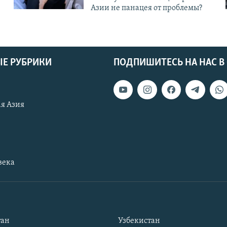
Азии не панацея от проблемы?
Е РУБРИКИ
ПОДПИШИТЕСЬ НА НАС В
я Азия
века
тан
Узбекистан