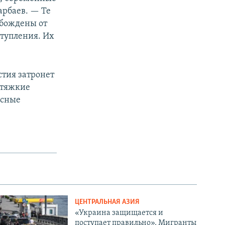
рбаев. — Те
обождены от
ступления. Их
тия затронет
 тяжкие
асные
ЦЕНТРАЛЬНАЯ АЗИЯ
«Украина защищается и
поступает правильно». Мигранты