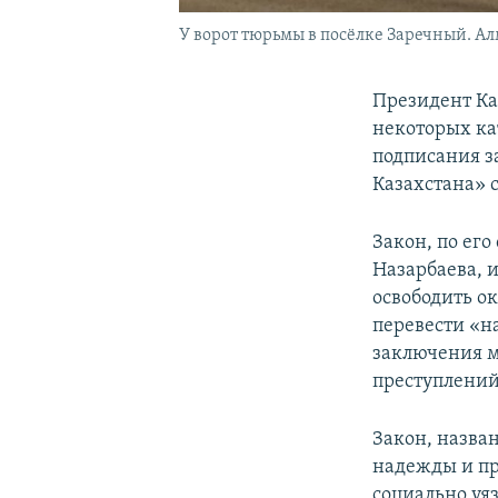
У ворот тюрьмы в посёлке Заречный. Алм
Президент Ка
некоторых ка
подписания з
Казахстана» 
Закон, по его
Назарбаева, 
освободить о
перевести «на
заключения м
преступлений
Закон, назва
надежды и пр
социально уя