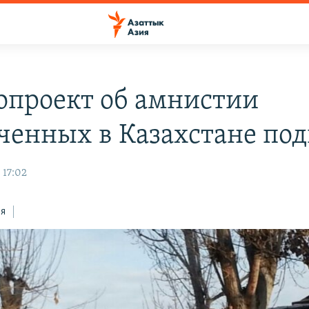
опроект об амнистии
ченных в Казахстане по
 17:02
ся