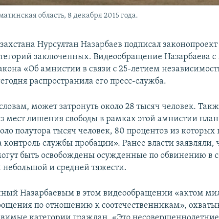
атинская область, 8 декабря 2015 года.
захстана Нурсултан Назарбаев подписал законопроект
тегорий заключенных. Видеообращение Назарбаева с
акона «Об амнистии в связи с 25-летием независимост
сегодня распространила его пресс-служба.
 словам, может затронуть около 28 тысяч человек. Такж
из мест лишения свободы в рамках этой амнистии план
коло полутора тысяч человек, 80 процентов из которых
 контроль службы пробации». Ранее власти заявляли, ч
огут быть освобождены осужденные по обвинению в 
 небольшой и средней тяжести.
нный Назарбаевым в этом видеообращении «актом ми
ощения по отношению к соотечественникам», охваты
звимые категории граждан. «Это несовершеннолетни