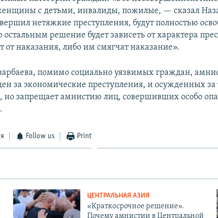
нщины с детьми, инвалиды, пожилые, — сказал Наза
совершил нетяжкие преступления, будут полностью осв
о остальным решение будет зависеть от характера пре
т от наказания, либо им смягчат наказание».
зарбаева, помимо социально уязвимых граждан, амнис
жден за экономические преступления, и осужденных за
, но запрещает амнистию лиц, совершивших особо оп
.
ся
Follow us
Print
ЦЕНТРАЛЬНАЯ АЗИЯ
«Краткосрочное решение».
Почему амнистии в Центральной