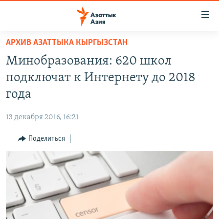
Доступность
ссылок
Вернуться
АРХИВ АЗАТТЫКА КЫРГЫЗСТАН
к
ЦЕНТРАЛЬНАЯ АЗИЯ
Минобразования: 620 школ
основному
НОВОСТИ
КАЗАХСТАН
содержанию
подключат к Интернету до 2018
ВОЙНА В УКРАИНЕ
Вернутся
КЫРГЫЗСТАН
года
к
НА ДРУГИХ ЯЗЫКАХ
УЗБЕКИСТАН
главной
13 декабря 2016, 16:21
ТАДЖИКИСТАН
ҚАЗАҚША
навигации
ПОДПИШИТЕСЬ НА НАС В СОЦСЕТЯХ
Вернутся
Поделиться
КЫРГЫЗЧА
к
ЎЗБЕКЧА
поиску
ТОҶИКӢ
Все сайты РСЕ/РС
TÜRKMENÇE