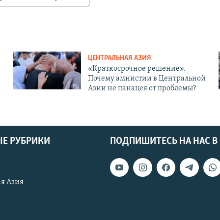
ЦЕНТРАЛЬНАЯ АЗИЯ
«Краткосрочное решение».
Почему амнистии в Центральной
Азии не панацея от проблемы?
Е РУБРИКИ
ПОДПИШИТЕСЬ НА НАС В
я Азия