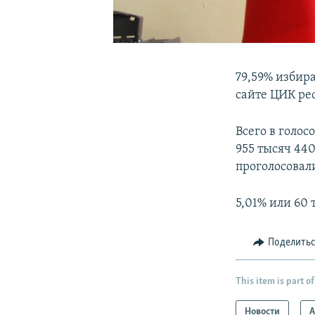
79,59% избир
сайте ЦИК ре
Всего в голо
955 тысяч 44
проголосовали
5,01% или 60
Поделить
This item is part of
Новости
А