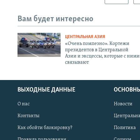
Вам будет интересно
ЦЕНТРАЛЬНАЯ АЗИЯ
«Очень помпезно». Кортежи
президентов в Центральной
Азии и эксцессы, которые с ними
связывают
ВЫХОДНЫЕ ДАННЫЕ
ОСНОВНЫ
О нас
Новости
Контакты
Центральна
Как обойти блокировку?
Политика
Правила пользования
Социум