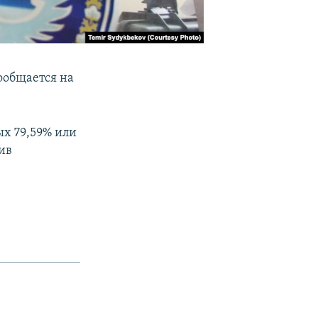
ообщается на
ых 79,59% или
ив