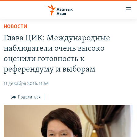
Доступность
ссылок
Вернуться
НОВОСТИ
к
ЦЕНТРАЛЬНАЯ АЗИЯ
Глава ЦИК: Международные
основному
НОВОСТИ
КАЗАХСТАН
содержанию
наблюдатели очень высоко
ВОЙНА В УКРАИНЕ
Вернутся
КЫРГЫЗСТАН
оценили готовность к
к
НА ДРУГИХ ЯЗЫКАХ
УЗБЕКИСТАН
референдуму и выборам
главной
ТАДЖИКИСТАН
ҚАЗАҚША
навигации
ПОДПИШИТЕСЬ НА НАС В СОЦСЕТЯХ
11 декабря 2016, 11:56
Вернутся
КЫРГЫЗЧА
к
Поделиться
ЎЗБЕКЧА
поиску
ТОҶИКӢ
Все сайты РСЕ/РС
TÜRKMENÇE