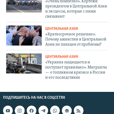
«Очень помпезно». Кортежи
президентов в Центральной Азии
и эксцессы, которые с ними
связывают
ЦЕНТРАЛЬНАЯ АЗИЯ
«Краткосрочное решение».
Почему амнистии в Центральной
Азии не панацея от проблемы?
ЦЕНТРАЛЬНАЯ АЗИЯ
«Украина защищается и
поступает правильно». Мигранты
— о топливном кризисе в России
и его последствиях
ПОДПИШИТЕСЬ НА НАС В СОЦСЕТЯХ