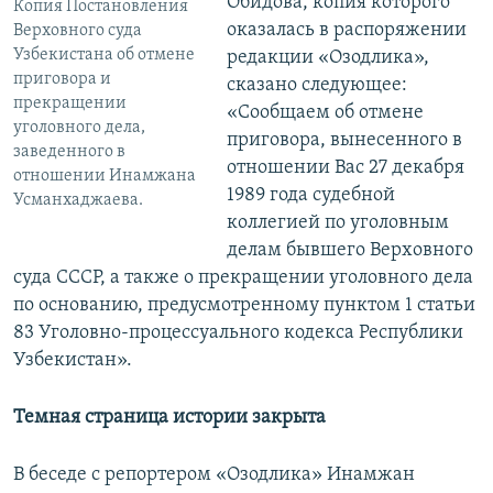
Обидова, копия которого
Копия Постановления
оказалась в распоряжении
Верховного суда
Узбекистана об отмене
редакции «Озодлика»,
приговора и
сказано следующее:
прекращении
«Сообщаем об отмене
уголовного дела,
приговора, вынесенного в
заведенного в
отношении Вас 27 декабря
отношении Инамжана
1989 года судебной
Усманхаджаева.
коллегией по уголовным
делам бывшего Верховного
суда СССР, а также о прекращении уголовного дела
по основанию, предусмотренному пунктом 1 статьи
83 Уголовно-процессуального кодекса Республики
Узбекистан».
Темная страница истории закрыта
В беседе с репортером «Озодлика» Инамжан