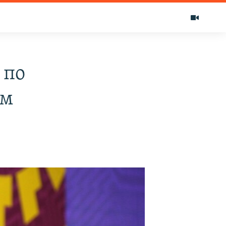
 по
ом