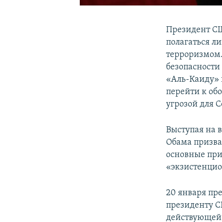
Президент СШ
полагаться л
терроризмом.
безопасности
«Аль-Каиду» 
перейти к об
угрозой для 
Выступая на 
Обама призва
основные при
«экзистенцио
20 января пр
президенту С
действующей 