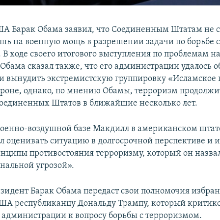
А Барак Обама заявил, что Соединенным Штатам не с
ишь на военную мощь в разрешении задачи по борьбе 
 В ходе своего итогового выступления по проблемам 
 Обама сказал также, что его администрации удалось о
и вынудить экстремистскую группировку «Исламское 
ороне, однако, по мнению Обамы, терроризм продолжит
Соединенных Штатов в ближайшие несколько лет.
военно-воздушной базе Макдилл в американском штат
л оценивать ситуацию в долгосрочной перспективе и 
нципы противостояния терроризму, который он назва
нальной угрозой».
езидент Барак Обама передаст свои полномочия избра
ША республиканцу Дональду Трампу, который критико
администрации к вопросу борьбы с терроризмом.