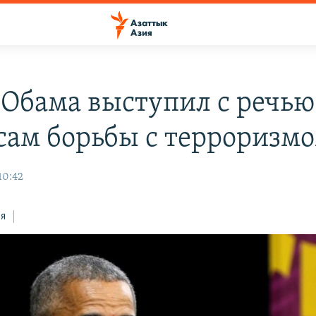
 Обама выступил с речью
сам борьбы с терроризм
10:42
ся