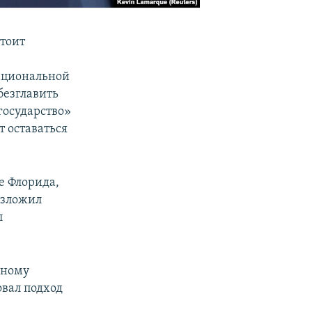
тоит
с
национальной
безглавить
государство»
 оставаться
е Флорида,
изложил
л
нному
вал подход