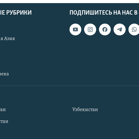
Е РУБРИКИ
ПОДПИШИТЕСЬ НА НАС В
я Азия
века
тан
Узбекистан
тан