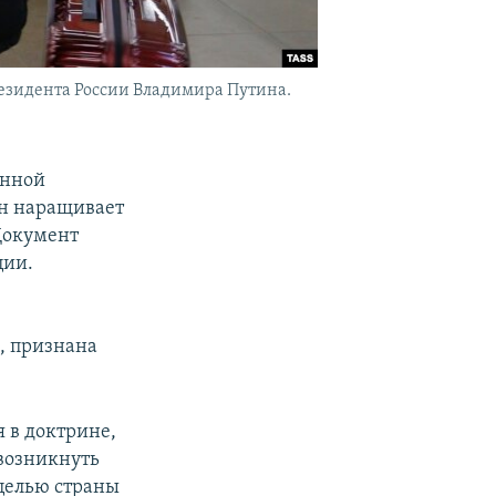
резидента России Владимира Путина.
онной
ан наращивает
Документ
ции.
, признана
 в доктрине,
возникнуть
целью страны