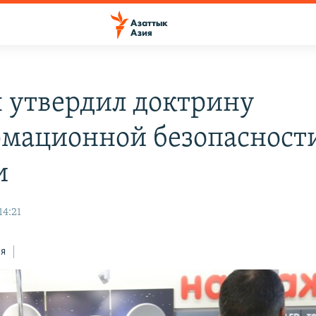
 утвердил доктрину
мационной безопасност
и
14:21
ся