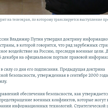
ит на телеэкран, по которому транслируется выступление п
ссии Владимир Путин утвердил доктрину информаци
 страны, в которой говорится, что ряд зарубежных стр
ое воздействие на Россию, преследуя военные цели. 
6 декабря на официальном портале правовой информа
т в силу со дня его подписания. Предыдущая доктрина
ой безопасности, утвержденная в сентябре 2000 года
илу.
равлений обеспечения безопасности, как утверждается
предотвращение военных конфликтов, которые могут 
вании информационных технологий. Стратегической 