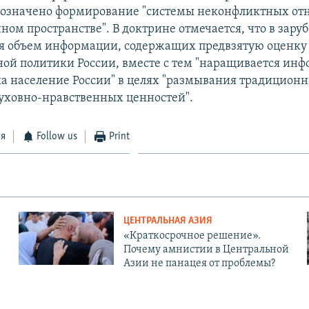
бозначено формирование "системы неконфликтных от
ом пространстве". В доктрине отмечается, что в за
я объем информации, содержащих предвзятую оценку
ной политики России, вместе с тем "наращивается ин
на население России" в целях "размывания традицион
уховно-нравственных ценностей".
ся
Follow us
Print
ЦЕНТРАЛЬНАЯ АЗИЯ
«Краткосрочное решение».
Почему амнистии в Центральной
Азии не панацея от проблемы?