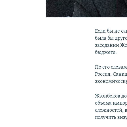
Если бы не с
была бы друг
заседании Жо
бюджете.
По его словам
Россия. Санкц
экономическу
Жээнбеков до
объема импорт
сложностей, 
получить виз