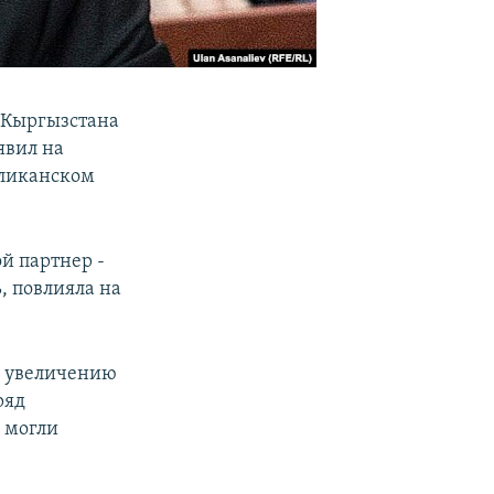
и Кыргызстана
явил на
бликанском
ой партнер -
, повлияла на
о увеличению
ряд
е могли