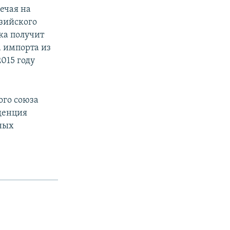
ечая на
азийского
ика получит
а импорта из
2015 году
ого союза
нденция
ных