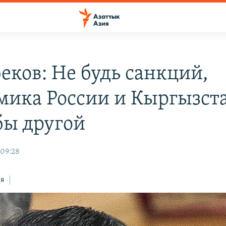
еков: Не будь санкций,
мика России и Кыргызст
бы другой
 09:28
ся