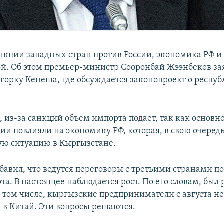
анкции западных стран против России, экономика РФ 
ой. Об этом премьер-министр Сооронбай Жээнбеков за
горку Кенеша, где обсуждается законопроект о респу
, из-за санкций объем импорта подает, так как основн
ии повлияли на экономику РФ, которая, в свою очередь
ю ситуацию в Кыргызстане.
бавил, что ведутся переговоры с третьими странами п
а. В настоящее наблюдается рост. По его словам, был 
в том числе, кыргызские предприниматели с августа н
у в Китай. Эти вопросы решаются.