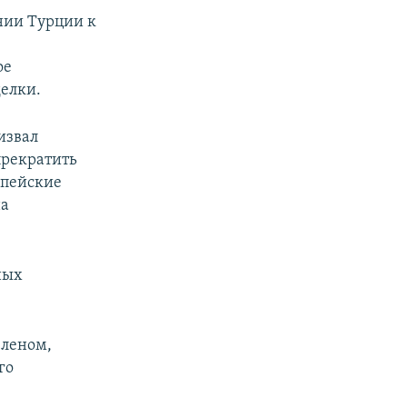
нии Турции к
ое
делки.
извал
прекратить
опейские
на
ных
юленом,
го