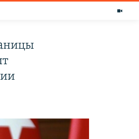
раницы
ит
ции