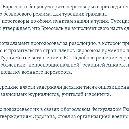
то Евросоюз обещал ускорить переговоры о присоедине
ю безвизового режима для турецких граждан.
е переговоры по обоим пунктам зашли в тупик. Турецк
 утверждает, что Брюссель не выполняет свою часть с
вропарламент проголосовал за резолюцию, в которой пр
 и правительства стран-членов Евросоюза временно 
 Турцией о ее вступлении в ЕС. Подобное решение евр
 объяснили "непропорциональной" реакцией Анкары 
попытку военного переворота.
турецкие власти задержали десятки тысяч оппозицион
езависимых журналистов, учителей и военных.
о подозревает их в связях с богословом Фетхуллахом Г
утверждениям Эрдогана, стоял за организацией военно