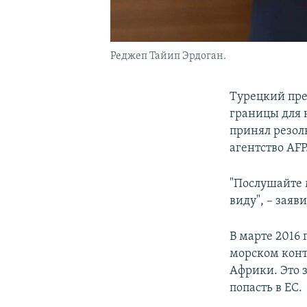
Реджеп Тайип Эрдоган.
Турецкий пре
границы для 
принял резол
агентство AFP
"Послушайте 
виду", – заяв
В марте 2016
морском конт
Африки. Это 
попасть в ЕС.