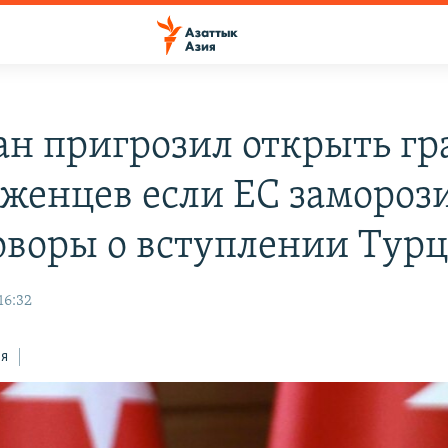
ан пригрозил открыть г
еженцев если ЕС замороз
оворы о вступлении Тур
16:32
ся