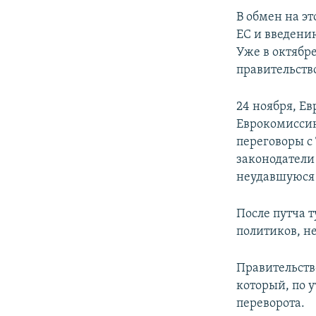
В обмен на э
ЕС и введени
Уже в октябр
правительство
24 ноября, Е
Еврокомиссию
переговоры с
законодатели
неудавшуюся 
После путча 
политиков, н
Правительств
который, по 
переворота.