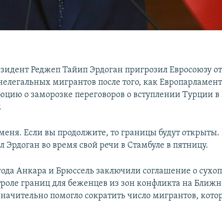
зидент Реджеп Тайип Эрдоган пригрозил Евросоюзу о
нелегальных мигрантов после того, как Европарламент
юцию о заморозке переговоров о вступлении Турции в 
.
меня. Если вы продолжите, то границы будут открыты. 
ил Эрдоган во время свой речи в Стамбуле в пятницу.
 года Анкара и Брюссель заключили соглашение о сухо
роле границ для беженцев из зон конфликта на Ближн
значительно помогло сократить число мигрантов, кот