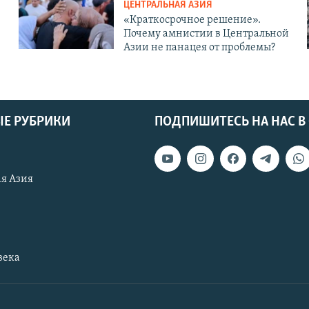
ЦЕНТРАЛЬНАЯ АЗИЯ
«Краткосрочное решение».
Почему амнистии в Центральной
Азии не панацея от проблемы?
Е РУБРИКИ
ПОДПИШИТЕСЬ НА НАС В
я Азия
века