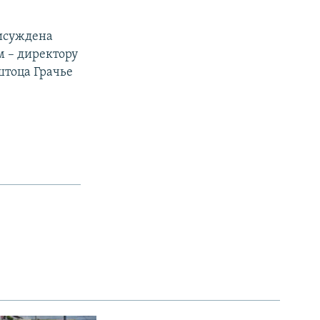
рисуждена
м – директору
штоца Грачье