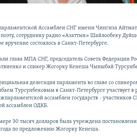
арламентской Ассамблеи СНГ имени Чингиза Айтмат
поэту, сотруднику радио «Азаттык» Шайлообеку Дуйше
е вручение состоялось в Санкт-Петербурге.
ли глава МПА СНГ, председатель Совета Федерации Ро
твиенко и спикер Жогорку Кенеша Чыныбай Турсунбе
ициальная делегация парламента во главе со спикер
аем Турсунбековым в Санкт-Петербурге участвует в 
жпарламентской ассамблеи государств - участников С
й ассамблеи ОДКБ.
мере 30 тысяч долларов была учреждена постановле
2 года по предложению Жогорку Кенеша.