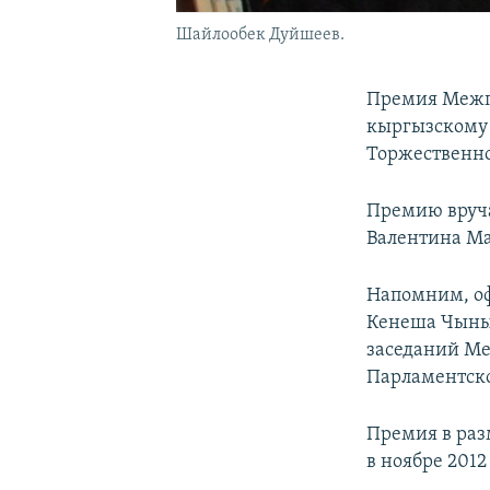
Шайлообек Дуйшеев.
Премия Межп
кыргызскому 
Торжественно
Премию вруча
Валентина Ма
Напомним, оф
Кенеша Чыныб
заседаний Ме
Парламентско
Премия в раз
в ноябре 201