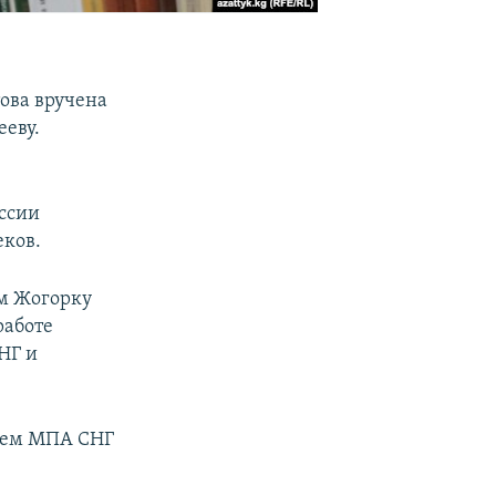
ова вручена
еву.
ссии
ков.
ом Жогорку
работе
НГ и
нием МПА СНГ