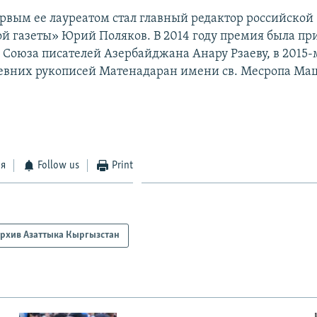
первым ее лауреатом стал главный редактор российской
й газеты» Юрий Поляков. В 2014 году премия была п
 Союза писателей Азербайджана Анару Рзаеву, в 2015-
евних рукописей Матенадаран имени св. Месропа Ма
ся
Follow us
Print
рхив Азаттыка Кыргызстан