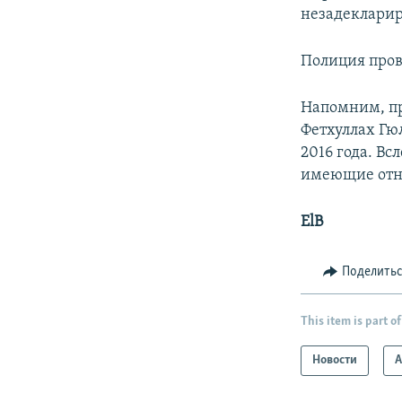
незадекларир
Полиция пров
Напомним, п
Фетхуллах Гю
2016 года. Вс
имеющие отн
ElB
Поделить
This item is part of
Новости
А