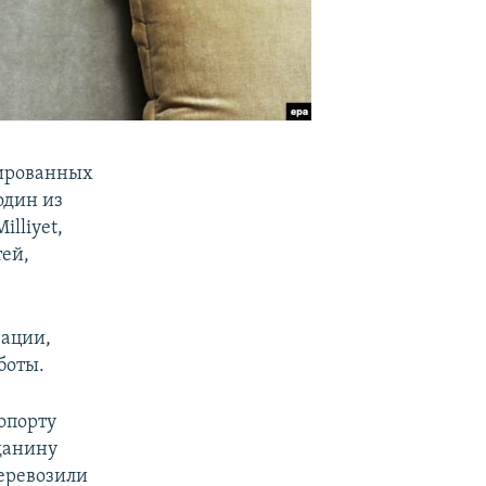
рированных
один из
lliyet,
ей,
зации,
боты.
ропорту
данину
перевозили