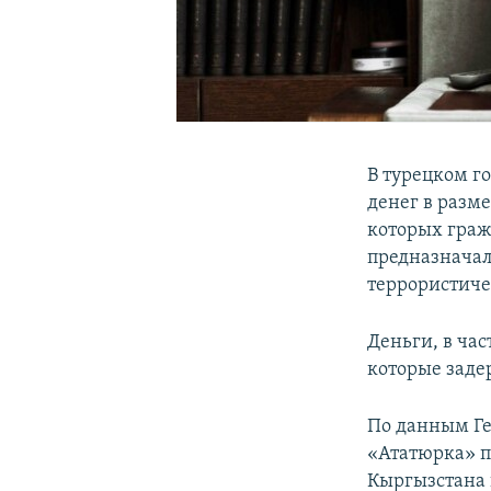
В турецком г
денег в разм
которых граж
предназначал
террористиче
Деньги, в ча
которые заде
По данным Ген
«Ататюрка» п
Кыргызстана 