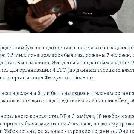
ороде Стамбуле по подозрению в перевозке незадекла
ере 9,5 миллиона долларов были задержаны 7 человек, 
данин Кыргызстана. Эти деньги, по данным издания Mi
ись для организации ФЕТО (по данным турецких власт
ская организация Фетхуллаха Гюлена).
стности должны были быть направлены членам органи
ржаны и находятся под следствием или остались без ра
ерального консульства КР в Стамбуле, 18 ноября в аэ
о прилету были задержаны 7 человек, по одному граж
и Узбекистана, остальные - турецкие поданные. Они 