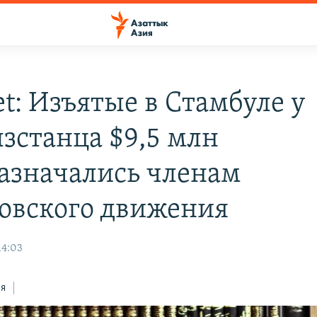
et: Изъятые в Стамбуле у
зстанца $9,5 млн
азначались членам
овского движения
14:03
ся