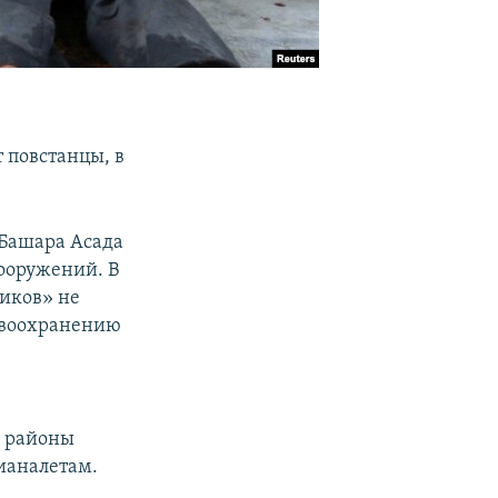
 повстанцы, в
 Башара Асада
вооружений. В
риков» не
авоохранению
е районы
ианалетам.