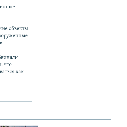
венные
ские объекты
вооруженные
в.
бвиняли
, что
ваться как