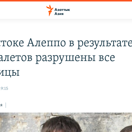
стоке Алеппо в результат
алетов разрушены все
ицы
19:15
ся