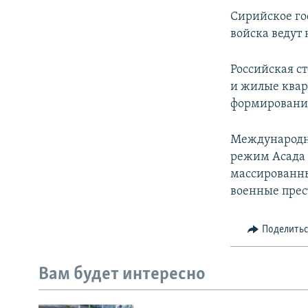
Сирийское го
войска ведут
Российская с
и жилые квар
формирования
Международн
режим Асада 
массированны
военные прес
Поделить
Вам будет интересно