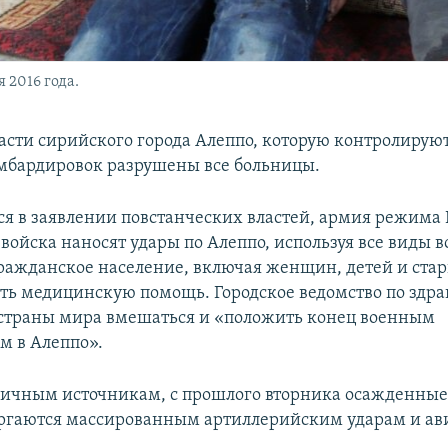
 2016 года.
части сирийского города Алеппо, которую контролируют
омбардировок разрушены все больницы.
ся в заявлении повстанческих властей, армия режима
войска наносят удары по Алеппо, используя все виды 
гражданское население, включая женщин, детей и ста
ть медицинскую помощь. Городское ведомство по здр
 страны мира вмешаться и «положить конец военным
м в Алеппо».
личным источникам, с прошлого вторника осажденны
ргаются массированным артиллерийским ударам и ав