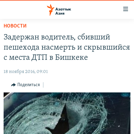
Доступность
ссылок
Вернуться
НОВОСТИ
к
ЦЕНТРАЛЬНАЯ АЗИЯ
Задержан водитель, сбивший
основному
НОВОСТИ
КАЗАХСТАН
содержанию
пешехода насмерть и скрывшийся
ВОЙНА В УКРАИНЕ
Вернутся
КЫРГЫЗСТАН
с места ДТП в Бишкеке
к
НА ДРУГИХ ЯЗЫКАХ
УЗБЕКИСТАН
главной
18 ноября 2016, 09:01
ТАДЖИКИСТАН
ҚАЗАҚША
навигации
ПОДПИШИТЕСЬ НА НАС В СОЦСЕТЯХ
Вернутся
Поделиться
КЫРГЫЗЧА
к
ЎЗБЕКЧА
поиску
ТОҶИКӢ
Все сайты РСЕ/РС
TÜRKMENÇE