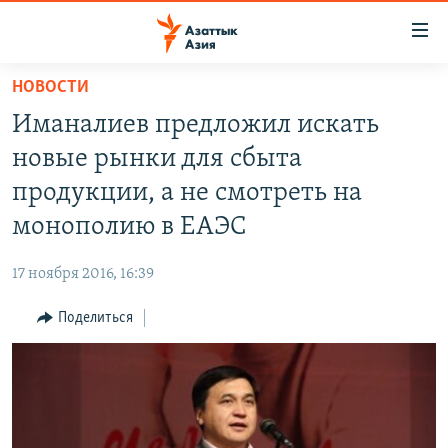
Доступность
ссылок
Вернуться
НОВОСТИ
к
ЦЕНТРАЛЬНАЯ АЗИЯ
Иманалиев предложил искать
основному
НОВОСТИ
КАЗАХСТАН
содержанию
новые рынки для сбыта
ВОЙНА В УКРАИНЕ
Вернутся
КЫРГЫЗСТАН
продукции, а не смотреть на
к
НА ДРУГИХ ЯЗЫКАХ
УЗБЕКИСТАН
монополию в ЕАЭС
главной
ТАДЖИКИСТАН
ҚАЗАҚША
навигации
ПОДПИШИТЕСЬ НА НАС В СОЦСЕТЯХ
17 ноября 2016, 16:39
Вернутся
КЫРГЫЗЧА
к
Поделиться
ЎЗБЕКЧА
поиску
ТОҶИКӢ
Все сайты РСЕ/РС
TÜRKMENÇE