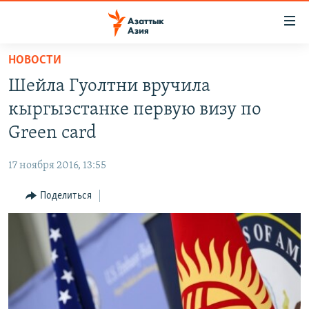
Доступность
ссылок
Вернуться
НОВОСТИ
к
ЦЕНТРАЛЬНАЯ АЗИЯ
Шейла Гуолтни вручила
основному
НОВОСТИ
КАЗАХСТАН
содержанию
кыргызстанке первую визу по
ВОЙНА В УКРАИНЕ
Вернутся
КЫРГЫЗСТАН
Green card
к
НА ДРУГИХ ЯЗЫКАХ
УЗБЕКИСТАН
главной
17 ноября 2016, 13:55
ТАДЖИКИСТАН
ҚАЗАҚША
навигации
ПОДПИШИТЕСЬ НА НАС В СОЦСЕТЯХ
Вернутся
Поделиться
КЫРГЫЗЧА
к
ЎЗБЕКЧА
поиску
ТОҶИКӢ
Все сайты РСЕ/РС
TÜRKMENÇE