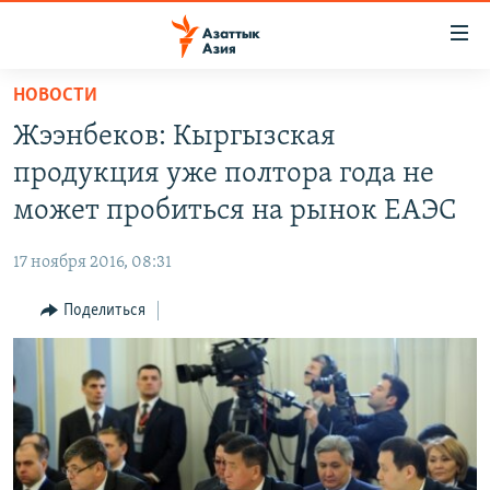
Доступность
ссылок
Вернуться
НОВОСТИ
к
ЦЕНТРАЛЬНАЯ АЗИЯ
Жээнбеков: Кыргызская
основному
НОВОСТИ
КАЗАХСТАН
содержанию
продукция уже полтора года не
ВОЙНА В УКРАИНЕ
Вернутся
КЫРГЫЗСТАН
может пробиться на рынок ЕАЭС
к
НА ДРУГИХ ЯЗЫКАХ
УЗБЕКИСТАН
главной
17 ноября 2016, 08:31
ТАДЖИКИСТАН
ҚАЗАҚША
навигации
ПОДПИШИТЕСЬ НА НАС В СОЦСЕТЯХ
Вернутся
Поделиться
КЫРГЫЗЧА
к
ЎЗБЕКЧА
поиску
ТОҶИКӢ
Все сайты РСЕ/РС
TÜRKMENÇE