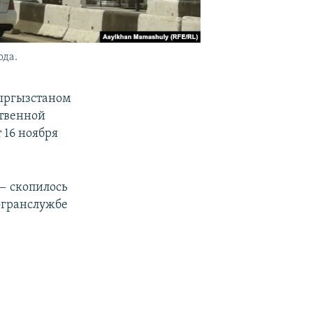
ода.
Кыргызстаном
ственной
 16 ноября
— скопилось
огранслужбе