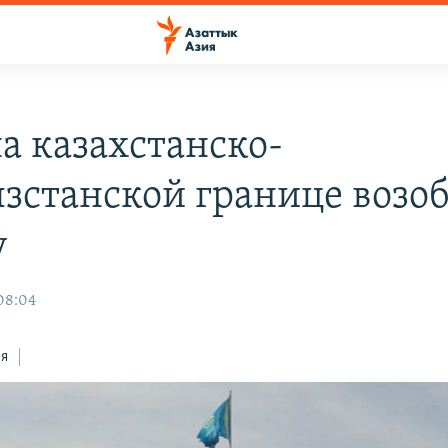
а казахстанско-
зстанской границе возо
у
 08:04
ся