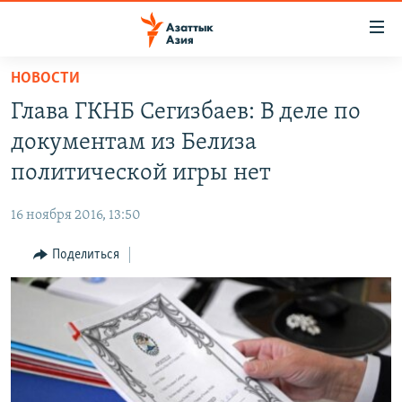
Доступность
ссылок
Вернуться
НОВОСТИ
к
ЦЕНТРАЛЬНАЯ АЗИЯ
Глава ГКНБ Сегизбаев: В деле по
основному
НОВОСТИ
КАЗАХСТАН
содержанию
документам из Белиза
ВОЙНА В УКРАИНЕ
Вернутся
КЫРГЫЗСТАН
политической игры нет
к
НА ДРУГИХ ЯЗЫКАХ
УЗБЕКИСТАН
главной
16 ноября 2016, 13:50
ТАДЖИКИСТАН
ҚАЗАҚША
навигации
ПОДПИШИТЕСЬ НА НАС В СОЦСЕТЯХ
Вернутся
Поделиться
КЫРГЫЗЧА
к
ЎЗБЕКЧА
поиску
ТОҶИКӢ
Все сайты РСЕ/РС
TÜRKMENÇE