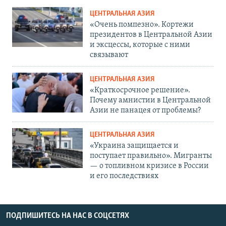
ЦЕНТРАЛЬНАЯ АЗИЯ
«Очень помпезно». Кортежи
президентов в Центральной Азии
и эксцессы, которые с ними
связывают
ЦЕНТРАЛЬНАЯ АЗИЯ
«Краткосрочное решение».
Почему амнистии в Центральной
Азии не панацея от проблемы?
ЦЕНТРАЛЬНАЯ АЗИЯ
«Украина защищается и
поступает правильно». Мигранты
— о топливном кризисе в России
и его последствиях
ПОДПИШИТЕСЬ НА НАС В СОЦСЕТЯХ