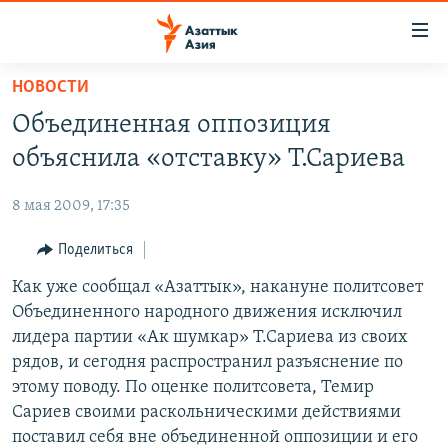
Доступность
ссылок
Вернуться
НОВОСТИ
к
ЦЕНТРАЛЬНАЯ АЗИЯ
Объединенная оппозиция
основному
НОВОСТИ
КАЗАХСТАН
содержанию
объяснила «отставку» Т.Сариева
ВОЙНА В УКРАИНЕ
Вернутся
КЫРГЫЗСТАН
к
8 мая 2009, 17:35
НА ДРУГИХ ЯЗЫКАХ
УЗБЕКИСТАН
главной
Поделиться
ТАДЖИКИСТАН
ҚАЗАҚША
навигации
ПОДПИШИТЕСЬ НА НАС В СОЦСЕТЯХ
Вернутся
Как уже сообщал «Азаттык», накануне политсовет
КЫРГЫЗЧА
к
Объединенного народного движения исключил
ЎЗБЕКЧА
поиску
лидера партии «Ак шумкар» Т.Сариева из своих
ТОҶИКӢ
Все сайты РСЕ/РС
рядов, и сегодня распространил разъяснение по
этому поводу. По оценке политсовета, Темир
TÜRKMENÇE
Сариев своими раскольническими действиями
поставил себя вне объединенной оппозиции и его