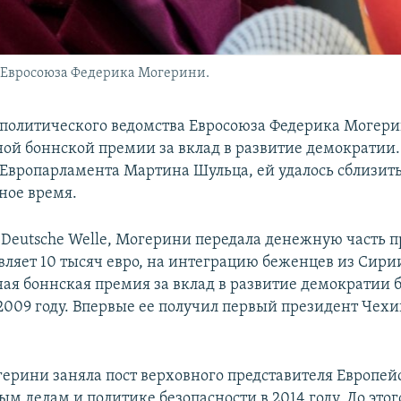
 Евросоюза Федерика Могерини.
политического ведомства Евросоюза Федерика Могери
й боннской премии за вклад в развитие демократии.
 Европарламента Мартина Шульца, ей удалось сблизит
ное время.
 Deutsche Welle, Могерини передала денежную часть 
вляет 10 тысяч евро, на интеграцию беженцев из Сири
я боннская премия за вклад в развитие демократии 
2009 году. Впервые ее получил первый президент Чехи
ерини заняла пост верховного представителя Европей
м делам и политике безопасности в 2014 году. До этог