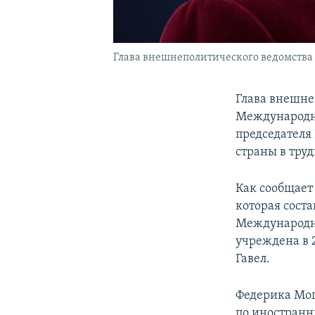
Глава внешнеполитического ведомства
Глава внешне
Международно
председателя
страны в труд
Как сообщает
которая соста
Международна
учреждена в 
Гавел.
Федерика Мог
по иностранны