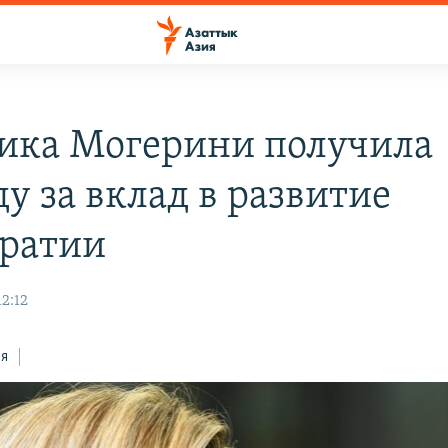
ика Могерини получила
у за вклад в развитие
ратии
12:12
ся