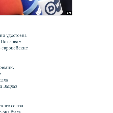
ни удостоена
 По словам
ь европейские
премии,
и.
была
и Вацлав
ского союза
о она была