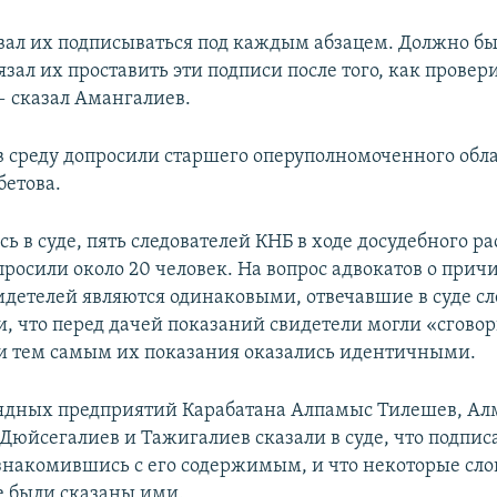
вал их подписываться под каждым абзацем. Должно бы
зал их проставить эти подписи после того, как провер
 сказал Амангалиев.
 в среду допросили старшего оперуполномоченного обл
етова.
ь в суде, пять следователей КНБ в ходе досудебного р
просили около 20 человек. На вопрос адвокатов о причи
идетелей являются одинаковыми, отвечавшие в суде сл
, что перед дачей показаний свидетели могли «сгово
и тем самым их показания оказались идентичными.
ядных предприятий Карабатана Алпамыс Тилешев, Ал
Дюйсегалиев и Тажигалиев сказали в суде, что подпис
ознакомившись с его содержимым, и что некоторые слов
е были сказаны ими.