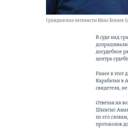
Гражданские активисты Макс Бокаев (спра
В суде над гр
допрашивали 
досудебное ра
центра судеб
Ранее в этот
Карабатан в А
свидетеля, не
Отвечая на в
Шынгыс Аманг
по его слова
протоколов д