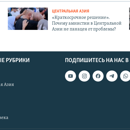
ЦЕНТРАЛЬНАЯ АЗИЯ
«Краткосрочное решение».
Почему амнистии в Центральной
Азии не панацея от проблемы?
Е РУБРИКИ
ПОДПИШИТЕСЬ НА НАС В
я Азия
века