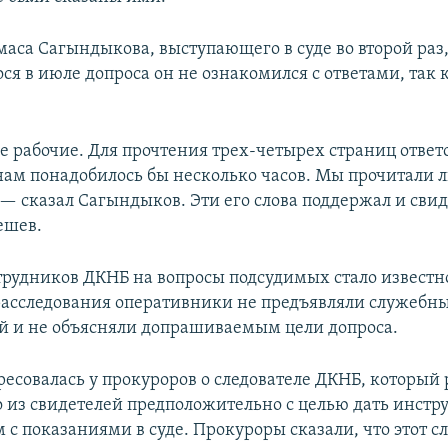
аса Сагындыкова, выступающего в суде во второй раз,
я в июле допроса он не ознакомился с ответами, так 
 рабочие. Для прочтения трех-четырех страниц ответо
нам понадобилось бы несколько часов. Мы прочитали 
 — сказал Сагындыков. Эти его слова поддержал и сви
ешев.
трудников ДКНБ на вопросы подсудимых стало известно
расследования оперативники не предъявляли служебн
й и не объясняли допрашиваемым цели допроса.
ресовалась у прокуроров о следователе ДКНБ, который
о из свидетелей предположительно с целью дать инстр
с показаниями в суде. Прокуроры сказали, что этот с