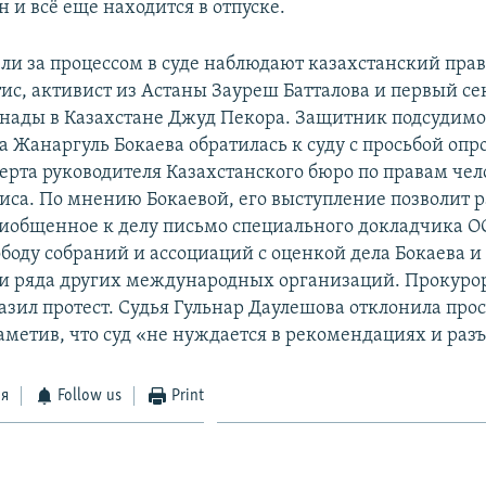
 и всё еще находится в отпуске.
ели за процессом в суде наблюдают казахстанский пр
ис, активист из Астаны Зауреш Батталова и первый се
анады в Казахстане Джуд Пекора. Защитник подсудимо
 Жанаргуль Бокаева обратилась к суду с просьбой опр
перта руководителя Казахстанского бюро по правам чел
иса. По мнению Бокаевой, его выступление позволит р
риобщенное к делу письмо специального докладчика О
ободу собраний и ассоциаций с оценкой дела Бокаева и
и ряда других международных организаций. Прокуро
зил протест. Судья Гульнар Даулешова отклонила прос
аметив, что суд «не нуждается в рекомендациях и раз
ся
Follow us
Print