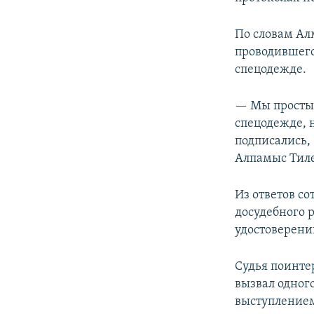
По словам Алм
проводившегос
спецодежде.
— Мы простые
спецодежде, 
подписались,
Алпамыс Тил
Из ответов со
досудебного 
удостоверени
Судья поинте
вызвал одног
выступлением 