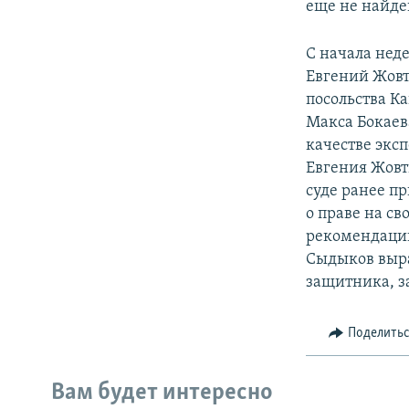
еще не найден
С начала нед
Евгений Жовт
посольства К
Макса Бокаева
качестве экс
Евгения Жовт
суде ранее п
о праве на св
рекомендаци
Сыдыков выра
защитника, з
Поделить
Вам будет интересно