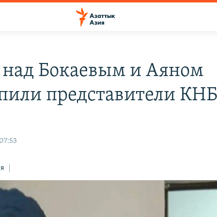
е над Бокаевым и Аяном
пили представители КН
07:53
ся