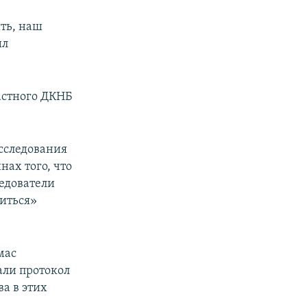
ть, наш
ил
астного ДКНБ
асследования
нах того, что
едователи
риться»
мас
али протокол
а в этих