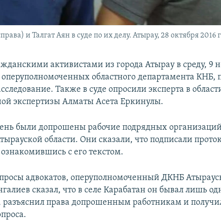
ва) и Талгат Аян в суде по их делу. Атырау, 28 октября 2016 г
ажданскими активистами из города Атырау в среду, 9 н
оперуполномоченных областного департамента КНБ,
сследование. Также в суде опросили эксперта в облас
ной экспертизы Алматы Асета Еркинулы.
 день были допрошены рабочие подрядных организаций
тырауской области. Они сказали, что подписали прото
 ознакомившись с его текстом.
опросы адвокатов, оперуполномоченный ДКНБ Атыраус
алиев сказал, что в селе Карабатан он бывал лишь од
м, разъяснил права допрошенным работникам и получи
опроса.