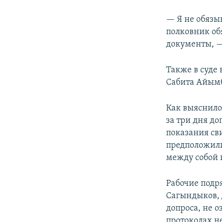
— Я не обязы
полковник обя
документы, —
Также в суде
Сабита Айымб
Как выяснилос
за три дня до
показания св
предположили
между собой 
Рабочие подр
Сагындыков, 
допроса, не 
протоколах н