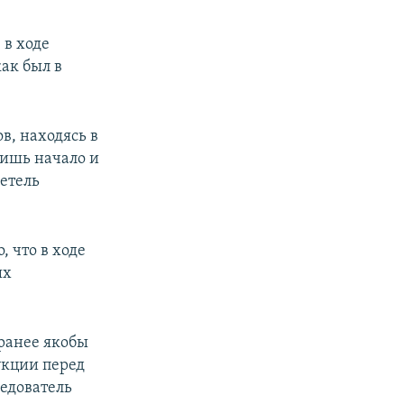
 в ходе
как был в
в, находясь в
лишь начало и
детель
, что в ходе
ых
 ранее якобы
укции перед
ледователь