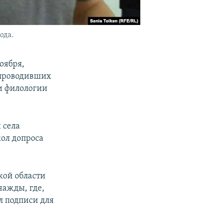
ода.
оября,
 проводивших
ти филологии
 села
кол допроса
кой области
нажды, где,
л подписи для