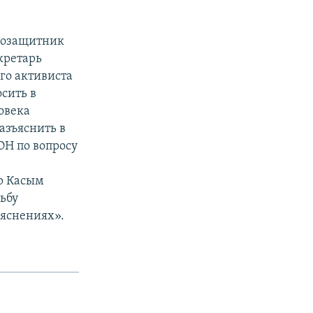
авозащитник
кретарь
го активиста
осить в
овека
азъяснить в
ОН по вопросу
р Касым
ьбу
ъяснениях».