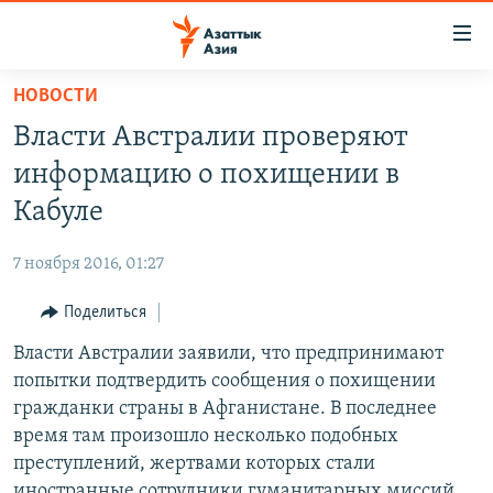
Доступность
ссылок
Вернуться
НОВОСТИ
к
ЦЕНТРАЛЬНАЯ АЗИЯ
Власти Австралии проверяют
основному
НОВОСТИ
КАЗАХСТАН
содержанию
информацию о похищении в
ВОЙНА В УКРАИНЕ
Вернутся
КЫРГЫЗСТАН
Кабуле
к
НА ДРУГИХ ЯЗЫКАХ
УЗБЕКИСТАН
главной
7 ноября 2016, 01:27
ТАДЖИКИСТАН
ҚАЗАҚША
навигации
ПОДПИШИТЕСЬ НА НАС В СОЦСЕТЯХ
Вернутся
Поделиться
КЫРГЫЗЧА
к
Власти Австралии заявили, что предпринимают
ЎЗБЕКЧА
поиску
попытки подтвердить сообщения о похищении
ТОҶИКӢ
Все сайты РСЕ/РС
гражданки страны в Афганистане. В последнее
время там произошло несколько подобных
TÜRKMENÇE
преступлений, жертвами которых стали
иностранные сотрудники гуманитарных миссий.