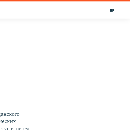
данского
рческих
ступая перед