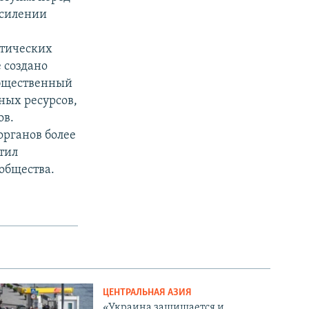
усилении
итических
 создано
Общественный
ных ресурсов,
ов.
органов более
тил
общества.
ЦЕНТРАЛЬНАЯ АЗИЯ
«Украина защищается и