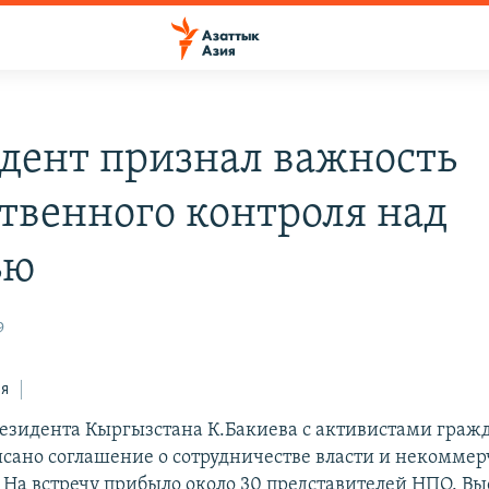
дент признал важность
твенного контроля над
ью
9
ся
резидента Кыргызстана К.Бакиева с активистами граж
исано соглашение о сотрудничестве власти и некомме
 На встречу прибыло около 30 представителей НПО. Вы