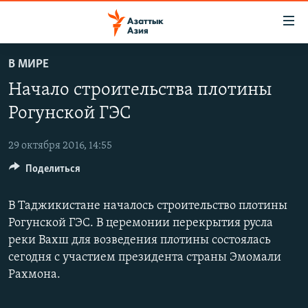
Доступность
ссылок
Вернуться
В МИРЕ
к
ЦЕНТРАЛЬНАЯ АЗИЯ
Начало строительства плотины
основному
НОВОСТИ
КАЗАХСТАН
содержанию
Рогунской ГЭС
ВОЙНА В УКРАИНЕ
Вернутся
КЫРГЫЗСТАН
к
29 октября 2016, 14:55
НА ДРУГИХ ЯЗЫКАХ
УЗБЕКИСТАН
главной
Поделиться
ТАДЖИКИСТАН
ҚАЗАҚША
навигации
ПОДПИШИТЕСЬ НА НАС В СОЦСЕТЯХ
Вернутся
КЫРГЫЗЧА
В Таджикистане началось строительство плотины
к
Рогунской ГЭС. В церемонии перекрытия русла
ЎЗБЕКЧА
поиску
реки Вахш для возведения плотины состоялась
ТОҶИКӢ
Все сайты РСЕ/РС
сегодня с участием президента страны Эмомали
TÜRKMENÇE
Рахмона.