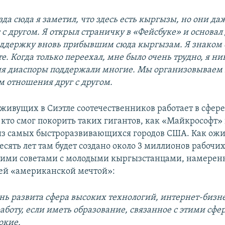
зда сюда я заметил, что здесь есть кыргызы, но они да
 с другом. Я открыл страничку в «Фейсбуке» и основал
ддержку вновь прибывшим сюда кыргызам. Я знаком 
е. Когда только переехал, мне было очень трудно, я ни
я диаспоры поддержали многие. Мы организовываем 
 отношения друг с другом.
живущих в Сиэтле соотечественников работает в сфере 
, кто смог покорить таких гигантов, как «Майкрософт»
 из самых быстроразвивающихся городов США. Как ожи
сять лет там будет создано около 3 миллионов рабочих
оими советами с молодыми кыргызстанцами, намерен
воей «американской мечтой»:
ень развита сфера высоких технологий, интернет-бизне
аботу, если иметь образование, связанное с этими сфе
окие.