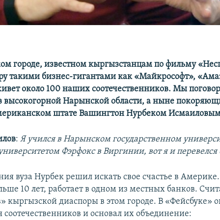
ом городе, известном кыргызстанцам по фильму «Нес
иру такими бизнес-гигантами как «Майкрософт», «Ама
живет около 100 наших соотечественников. Мы поговор
 высокогорной Нарынской области, а ныне покоряю
мериканском штате Вашингтон Нурбеком Исмаиловым
илов
:
Я учился в Нарынском государственном универси
университетом Фэрфокс в Виргинии, вот я и перевелся 
ия вуза Нурбек решил искать свое счастье в Америке.
ьше 10 лет, работает в одном из местных банков. Счи
в» кыргызской диаспоры в этом городе. В «Фейсбуке» 
я соотечественников и основал их объединение: