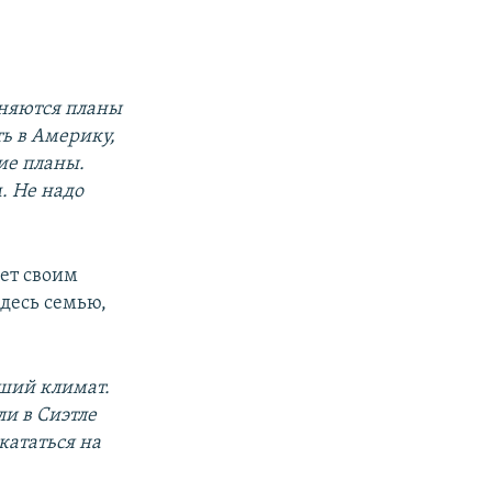
еняются планы
ь в Америку,
кие планы.
. Не надо
ет своим
здесь семью,
оший климат.
ли в Сиэтле
кататься на