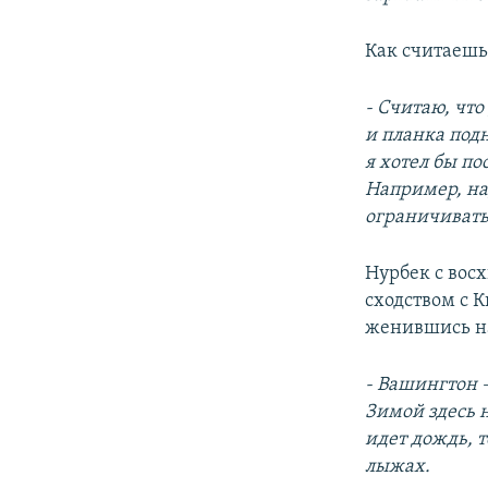
Как считаешь
- Считаю, чт
и планка под
я хотел бы по
Например, на
ограничивать
Нурбек с вос
сходством с К
женившись н
- Вашингтон –
Зимой здесь н
идет дождь, т
лыжах.