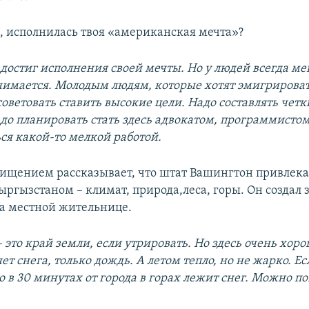
, исполнилась твоя «американская мечта»?
о достиг исполнения своей мечты. Но у людей всегда м
нимается. Молодым людям, которые хотят эмигрироват
советовать ставить высокие цели. Надо составлять чет
до планировать стать здесь адвокатом, программистом
ся какой-то мелкой работой.
хищением рассказывает, что штат Вашингтон привлека
ыргызстаном – климат, природа,леса, горы. Он создал 
а местной жительнице.
 это край земли, если утрировать. Но здесь очень хор
ет снега, только дождь. А летом тепло, но не жарко. Ес
о в 30 минутах от города в горах лежит снег. Можно по