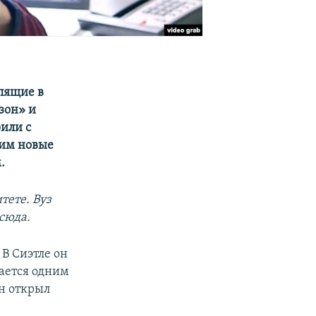
пящие в
зон» и
или с
щим новые
.
тете. Вуз
сюда.
 В Сиэтле он
тается одним
он открыл