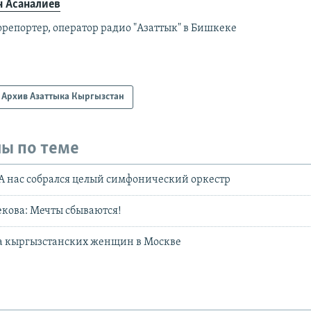
н Асаналиев
орепортер, оператор радио "Азаттык" в Бишкеке
Архив Азаттыка Кыргызстан
ы по теме
А нас собрался целый симфонический оркестр
кова: Мечты сбываются!
ба кыргызстанских женщин в Москве