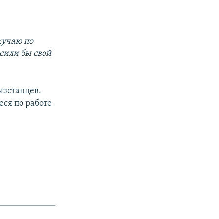
кучаю по
сили бы свой
ызстанцев.
еся по работе