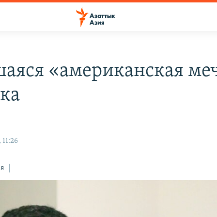
аяся «американская ме
ка
в
 11:26
ся