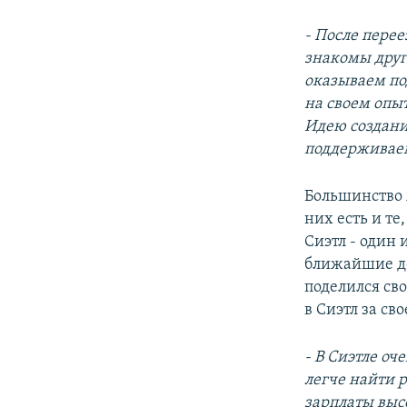
- После перее
знакомы друг
оказываем по
на своем опыт
Идею создани
поддерживаем
Большинство 
них есть и те
Сиэтл - один
ближайшие де
поделился св
в Сиэтл за с
- В Сиэтле оч
легче найти р
зарплаты выс