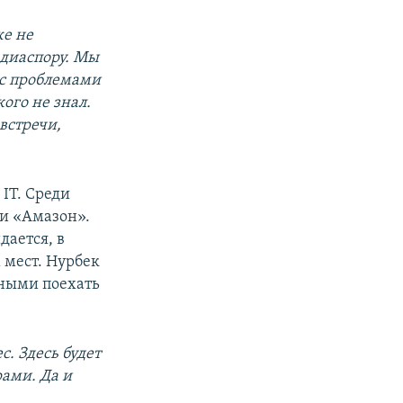
же не
 диаспору. Мы
с проблемами
кого не знал.
встречи,
IT. Среди
 и «Амазон».
дается, в
 мест. Нурбек
ными поехать
с. Здесь будет
рами. Да и