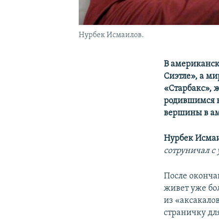
Нурбек Исмаилов.
В американск
Сиэтле», а м
«Старбакс», 
родившимся в
вершины в а
Нурбек Исма
сотруничал с 
После окончан
живет уже бол
из «аксакало
страничку дл