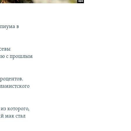
опиума в
осевы
нию с прошлым
процентов.
сламистского
из которого,
й мак стал