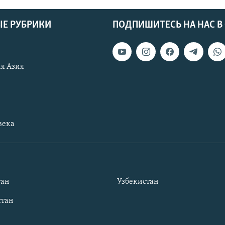
Е РУБРИКИ
ПОДПИШИТЕСЬ НА НАС В
я Азия
века
тан
Узбекистан
тан