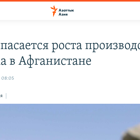
пасается роста производ
а в Афганистане
, 08:05
ся