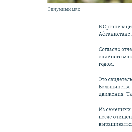
Опиумный мак
В Организаци
Афганистане 
Согласно отч
опийного мак
годом.
Это свидетель
Большинство 
движения "Та
Из семенных 
после очищен
выращиваться