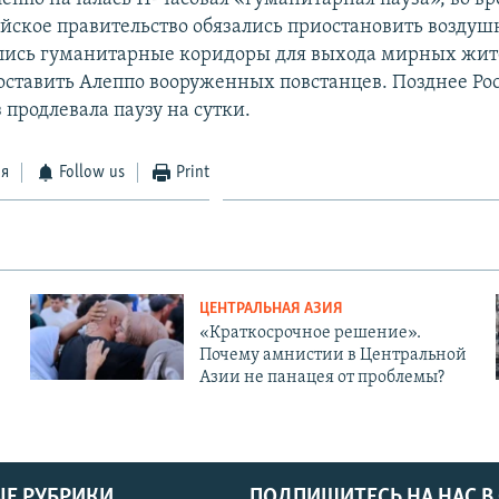
ийское правительство обязались приостановить воздуш
лись гуманитарные коридоры для выхода мирных жит
ставить Алеппо вооруженных повстанцев. Позднее Ро
 продлевала паузу на сутки.
ся
Follow us
Print
ЦЕНТРАЛЬНАЯ АЗИЯ
«Краткосрочное решение».
Почему амнистии в Центральной
Азии не панацея от проблемы?
Е РУБРИКИ
ПОДПИШИТЕСЬ НА НАС В