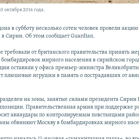
0 октября 2016 года.
она в субботу несколько сотен человек провели акцию
 в Сирии. Об этом сообщает Guardian.
 требовали от британского правительства принять ме
бомбардировок мирного населения в сирийском город
ции оставили у офиса премьер-министра Великобрита
т плюшевые игрушки в память о пострадавших от ави
 разделен на зоны, занятые силами президента Сирии
ппозиции. Правительственная армия при поддержке р
сит авиаудары по контролируемым повстанцами райо
аны обвиняют Москву в бомбардировках мирного насе
леппо началась 11-часовая «гуманитарная пауза», во в