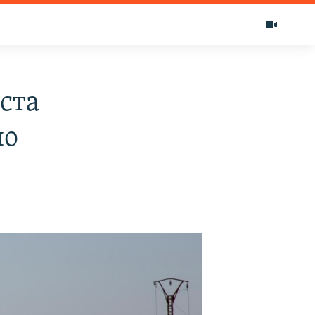
ста
по