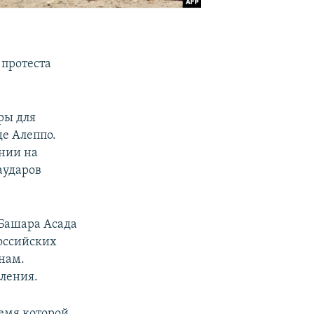
 протеста
ры для
е Алеппо.
нии на
аударов
 Башара Асада
оссийских
нам.
ления.
ремя которой