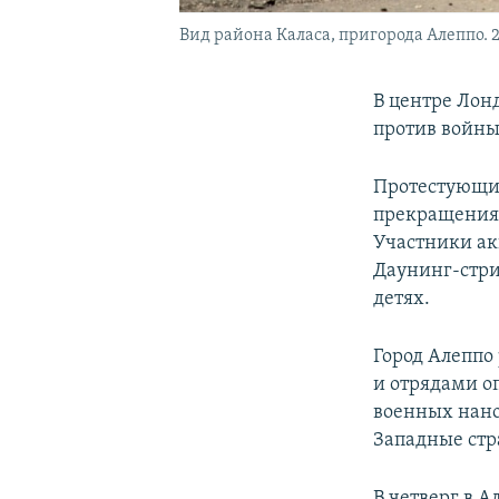
Вид района Каласа, пригорода Алеппо. 2
В центре Лонд
против войны
Протестующие
прекращения 
Участники ак
Даунинг-стри
детях.
Город Алеппо
и отрядами о
военных нано
Западные стр
В четверг в А