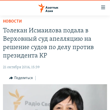
Доступность
ссылок
Вернуться
НОВОСТИ
к
ЦЕНТРАЛЬНАЯ АЗИЯ
Толекан Исмаилова подала в
основному
НОВОСТИ
КАЗАХСТАН
содержанию
Верховный суд апелляцию на
ВОЙНА В УКРАИНЕ
Вернутся
КЫРГЫЗСТАН
решение судов по делу против
к
НА ДРУГИХ ЯЗЫКАХ
УЗБЕКИСТАН
президента КР
главной
ТАДЖИКИСТАН
ҚАЗАҚША
навигации
ПОДПИШИТЕСЬ НА НАС В СОЦСЕТЯХ
21 октября 2016, 15:39
Вернутся
КЫРГЫЗЧА
к
Поделиться
ЎЗБЕКЧА
поиску
ТОҶИКӢ
Все сайты РСЕ/РС
TÜRKMENÇE