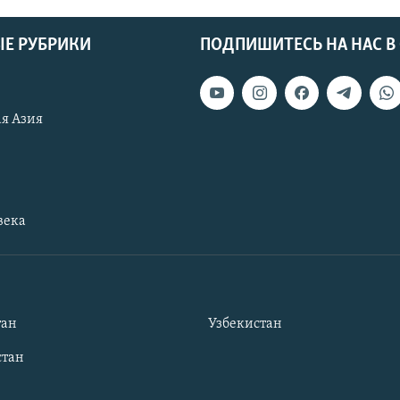
Е РУБРИКИ
ПОДПИШИТЕСЬ НА НАС В
я Азия
века
тан
Узбекистан
тан