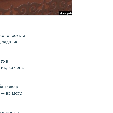
аконопроекта
 задались
то в
ик, как она
бдылдаев
 — не могу,
ии все эти