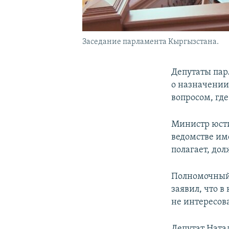
Заседание парламента Кыргызстана.
Депутаты пар
о назначении
вопросом, гд
Министр юст
ведомстве им
полагает, до
Полномочный 
заявил, что в
не интересова
Депутат Ната