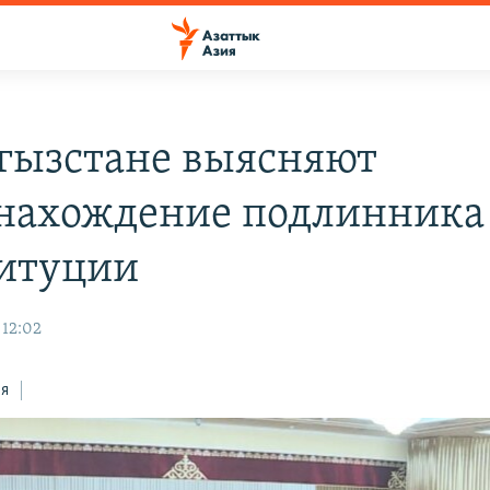
гызстане выясняют
нахождение подлинника
итуции
 12:02
ся