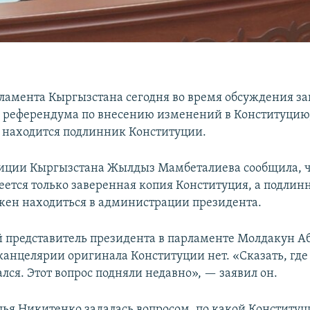
ламента Кыргызстана сегодня во время обсуждения з
 референдума по внесению изменений в Конституцию,
е находится подлинник Конституции.
иции Кыргызстана Жылдыз Мамбеталиева сообщила, ч
еется только заверенная копия Конституция, а подлинн
лжен находиться в администрации президента.
представитель президента в парламенте Молдакун А
 канцелярии оригинала Конституции нет. «Сказать, где
лся. Этот вопрос подняли недавно», — заявил он.
лья Никитенко задалась вопросом, по какой Конституц