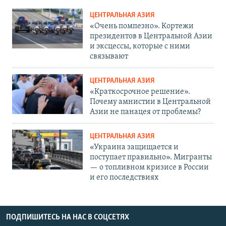
ЦЕНТРАЛЬНАЯ АЗИЯ
«Очень помпезно». Кортежи
президентов в Центральной Азии
и эксцессы, которые с ними
связывают
ЦЕНТРАЛЬНАЯ АЗИЯ
«Краткосрочное решение».
Почему амнистии в Центральной
Азии не панацея от проблемы?
ЦЕНТРАЛЬНАЯ АЗИЯ
«Украина защищается и
поступает правильно». Мигранты
— о топливном кризисе в России
и его последствиях
ПОДПИШИТЕСЬ НА НАС В СОЦСЕТЯХ