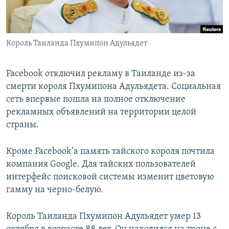
Король Таиланда Пхумипон Адульядет
Facebook отключил рекламу в Таиланде из-за
смерти короля Пхумипона Адульядета. Социальная
сеть впервые пошла на полное отключение
рекламных объявлений на территории целой
страны.
Кроме Facebook’а память тайского короля почтила
компания Google. Для тайских пользователей
интерфейс поисковой системы изменит цветовую
гамму на черно-белую.
Король Таиланда Пхумипон Адульядет умер 13