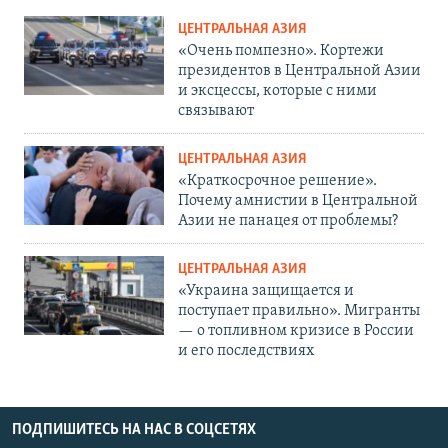
ЦЕНТРАЛЬНАЯ АЗИЯ
«Очень помпезно». Кортежи
президентов в Центральной Азии
и эксцессы, которые с ними
связывают
ЦЕНТРАЛЬНАЯ АЗИЯ
«Краткосрочное решение».
Почему амнистии в Центральной
Азии не панацея от проблемы?
ЦЕНТРАЛЬНАЯ АЗИЯ
«Украина защищается и
поступает правильно». Мигранты
— о топливном кризисе в России
и его последствиях
ПОДПИШИТЕСЬ НА НАС В СОЦСЕТЯХ