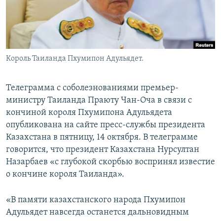
Король Таиланда Пхумипон Адульядет.
Телеграмма с соболезнованиями премьер-
министру Таиланда Праюту Чан-Оча в связи с
кончиной короля Пхумипона Адульядета
опубликована на сайте пресс-службы президента
Казахстана в пятницу, 14 октября. В телеграмме
говорится, что президент Казахстана Нурсултан
Назарбаев «с глубокой скорбью воспринял известие
о кончине короля Таиланда».
«В памяти казахстанского народа Пхумипон
Адульядет навсегда останется дальновидным